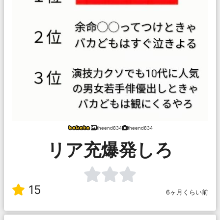
theend834
theend834
リア充爆発しろ
15
6ヶ月くらい前