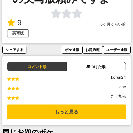
9
6ヶ月くらい前
実写版
シェアする
ボケ通報
お題通報
ユーザー通報
コメント順
星つけた順
kofun24
abc
九十九光
もっと見る
同じお題のボケ