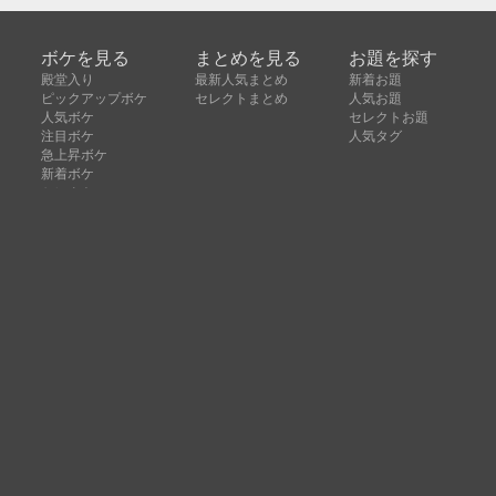
ボケを見る
まとめを見る
お題を探す
殿堂入り
最新人気まとめ
新着お題
ピックアップボケ
セレクトまとめ
人気お題
人気ボケ
セレクトお題
注目ボケ
人気タグ
急上昇ボケ
新着ボケ
セレクト
タグ
ご利用について
ボケてについて
使い方
利用規約
よくある質問
クッキーの利用について
お問い合わせ
広告掲載について
運営会社
Copyright © ボケて（bokete）All rights reserved. 株式
会社オモロキ