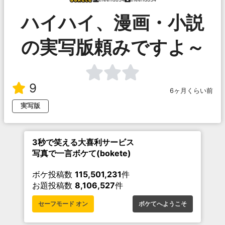
ハイハイ、漫画・小説
の実写版頼みですよ～
9
6ヶ月くらい前
実写版
3秒で笑える大喜利サービス
写真で一言ボケて(bokete)
ボケ投稿数
115,501,231
件
お題投稿数
8,106,527
件
セーフモード オン
ボケてへようこそ