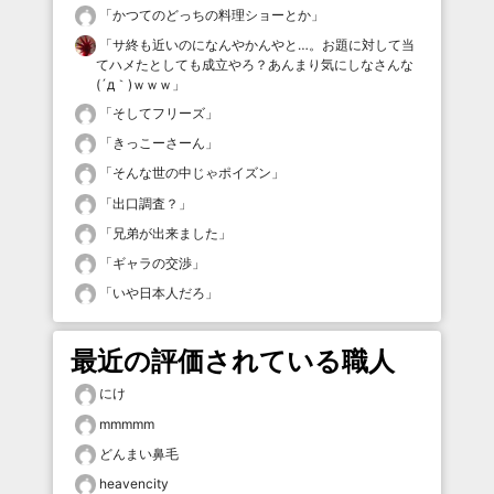
「
かつてのどっちの料理ショーとか
」
「
サ終も近いのになんやかんやと…。お題に対して当
てハメたとしても成立やろ？あんまり気にしなさんな
(´д｀)ｗｗｗ
」
「
そしてフリーズ
」
「
きっこーさーん
」
「
そんな世の中じゃポイズン
」
「
出口調査？
」
「
兄弟が出来ました
」
「
ギャラの交渉
」
「
いや日本人だろ
」
最近の評価されている職人
にけ
mmmmm
どんまい鼻毛
heavencity