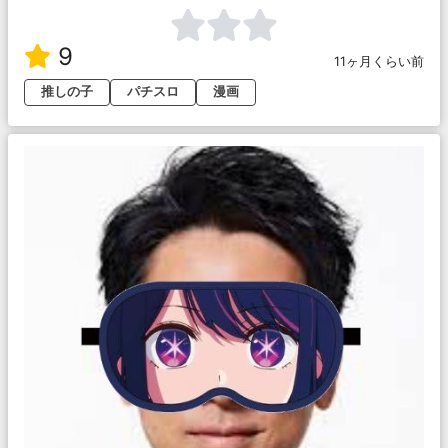
9
11ヶ月くらい前
推しの子
パチスロ
漫画