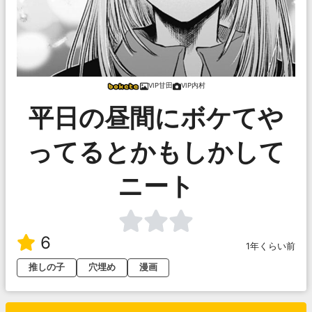
VIP甘田
VIP内村
平日の昼間にボケてや
ってるとかもしかして
ニート
6
1年くらい前
推しの子
穴埋め
漫画