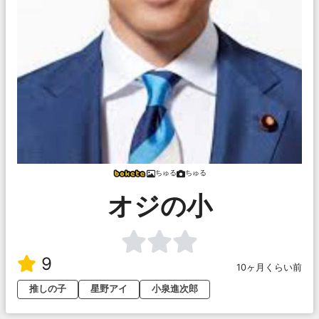
ちゅる
ちゅる
オジの小
9
10ヶ月くらい前
推しの子
星野アイ
小泉進次郎