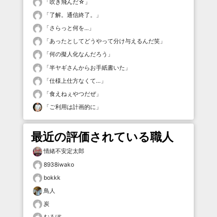
「
吹き飛んだ☆
」
「
了解。通信終了。
」
「
さらっと何を...
」
「
あったとしてどうやって分け与えるんだ笑
」
「
何の擬人化なんだろう
」
「
半ヤギさんからお手紙書いた
」
「
仕様上仕方なくて…
」
「
食えねぇやつだぜ
」
「
ご利用は計画的に
」
最近の評価されている職人
情緒不安定太郎
8938iwako
bokkk
鳥人
炭
むろぼ