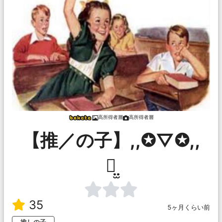
高所得者層
高所得者層
【推／の子】,,✪▽✪,,
ꪔ̤̫
35
5ヶ月くらい前