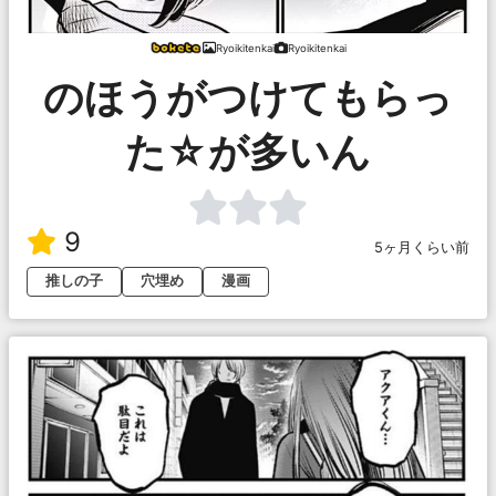
Ryoikitenkai
Ryoikitenkai
のほうがつけてもらっ
た☆が多いん
9
5ヶ月くらい前
推しの子
穴埋め
漫画