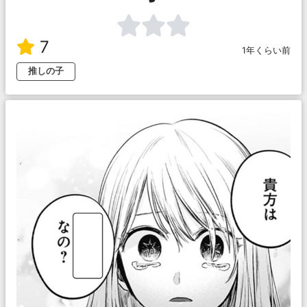
7
1年くらい前
推しの子