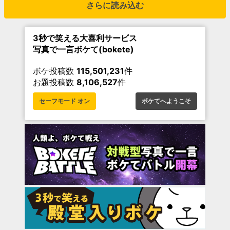
さらに読み込む
3秒で笑える大喜利サービス
写真で一言ボケて(bokete)
ボケ投稿数
115,501,231
件
お題投稿数
8,106,527
件
セーフモード オン
ボケてへようこそ