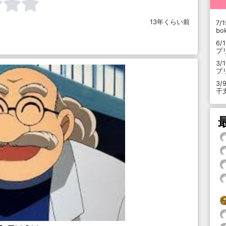
13年くらい前
7/1
b
6/
プ
3/
プ
3/
干