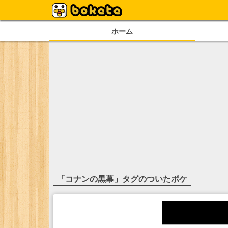
ホーム
「
コナンの黒幕
」タグのついたボケ