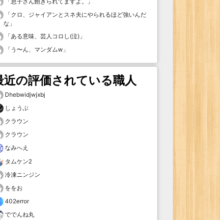
「
息子さん飽きられてますよ。
」
「
クロ、ジャイアンとスネ夫にやられるほど強いんだ
な
」
「
ある意味、芸人コロし(泣)
」
「
う〜ん、マンダムw
」
最近の評価されている職人
Dhebwidjwjxbj
しょうぶ
クラウン
クラウン
なみへえ
タムケン2
冷凍ニンジン
ををお
402error
ででんね丸