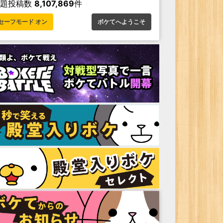
お題投稿数
8,107,869
件
セーフモード オン
ボケてへようこそ