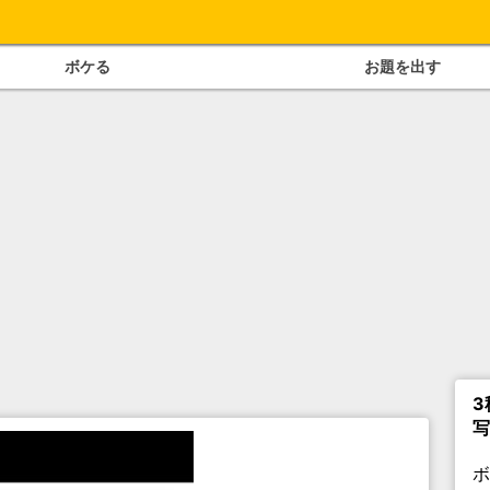
ボケる
お題を出す
3
写