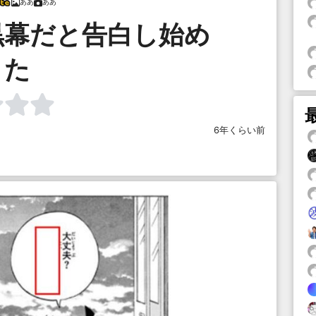
ああ
ああ
黒幕だと告白し始め
た
6年くらい前