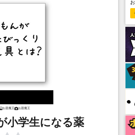
お題魔王
お題魔王
が小学生になる薬