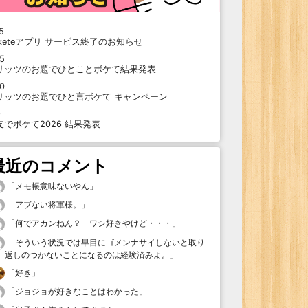
5
oketeアプリ サービス終了のお知らせ
15
リッツのお題でひとことボケて結果発表
10
リッツのお題でひと言ボケて キャンペーン
9
支でボケて2026 結果発表
最近のコメント
「
メモ帳意味ないやん
」
「
アブない将軍様。
」
「
何でアカンねん？ ワシ好きやけど・・・
」
「
そういう状況では早目にゴメンナサイしないと取り
返しのつかないことになるのは経験済みよ。
」
「
好き
」
「
ジョジョが好きなことはわかった
」