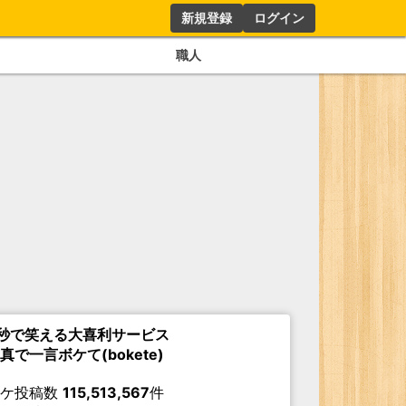
新規登録
ログイン
職人
秒で笑える大喜利サービス
真で一言ボケて(bokete)
ボケ投稿数
115,513,567
件