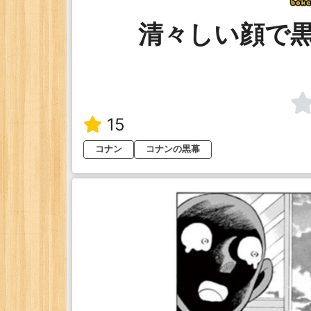
清々しい顔で
15
コナン
コナンの黒幕