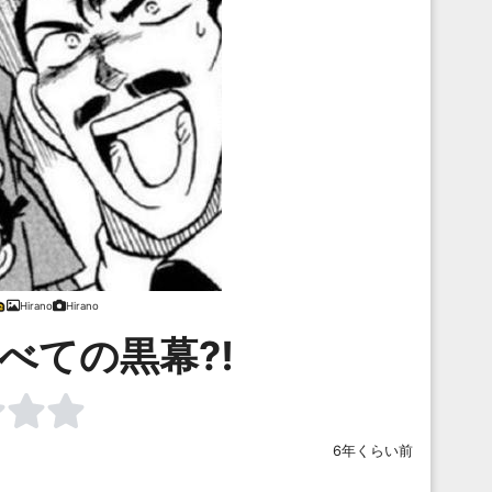
Hirano
Hirano
すべての黒幕⁈
6年くらい前