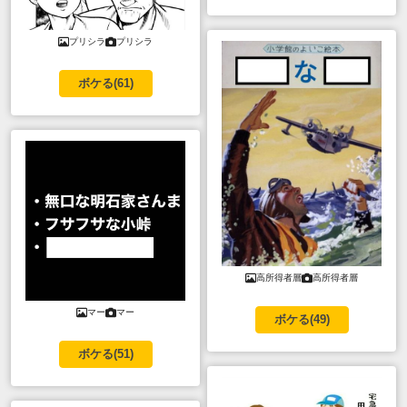
プリシラ
プリシラ
ボケる(
61
)
高所得者層
高所得者層
マー
マー
ボケる(
49
)
ボケる(
51
)