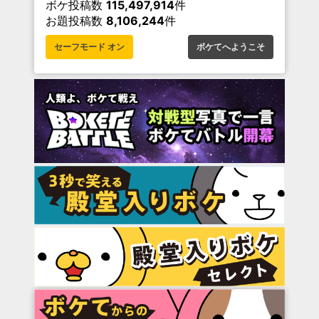
ボケ投稿数
115,497,914
件
お題投稿数
8,106,244
件
セーフモード オン
ボケてへようこそ