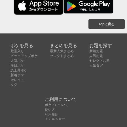
Topに戻る
ボケを見る
まとめを見る
お題を探す
殿堂入り
最新人気まとめ
新着お題
ピックアップボケ
セレクトまとめ
人気お題
人気ボケ
セレクトお題
注目ボケ
人気タグ
急上昇ボケ
新着ボケ
セレクト
タグ
ご利用について
ボケてについて
使い方
利用規約
よくある質問
クッキーの利用について