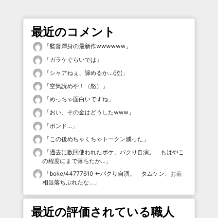
最近のコメント
「
監督渾身の最新作wwwwww
」
「
ガラケぐらいでは
」
「
シャアねぇ、諦めるか…(泣)
」
「
空気読めや！（怒）
」
「
めっちゃ面白いですね
」
「
おい、その金はどうしたwww
」
「
ポンド…
」
「
この後めちゃくちゃトークン減った
」
「
過去に数回使われたボケ、パクり自演。 もはやこ
の程度にまで落ちたか…
」
「
boke/44777610 ←パクり自演。 タムケン、お前
相当落ちぶれたな…
」
最近の評価されている職人