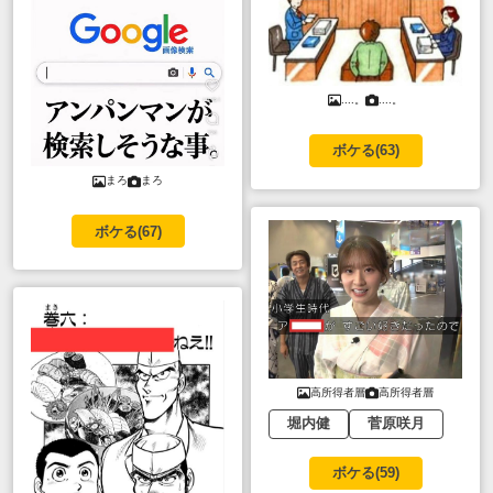
....。
....。
ボケる(
63
)
まろ
まろ
ボケる(
67
)
高所得者層
高所得者層
堀内健
菅原咲月
ボケる(
59
)