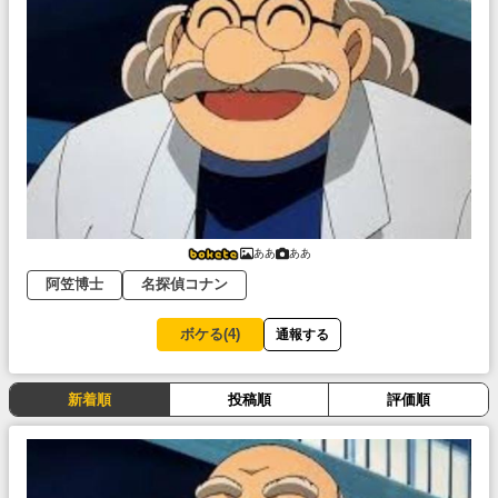
ああ
ああ
阿笠博士
名探偵コナン
ボケる(
4
)
通報する
新着順
投稿順
評価順