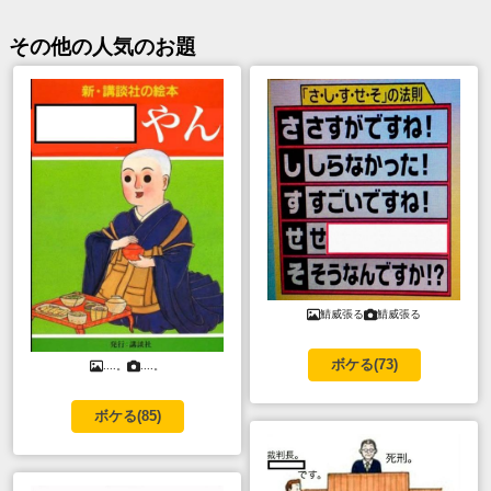
その他
の人気のお題
鯖威張る
鯖威張る
ボケる(
73
)
....。
....。
ボケる(
85
)