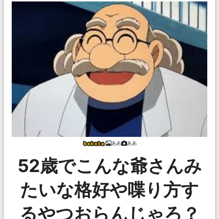
ああ
ああ
52歳でこんな爺さんみ
たいな格好や喋り方す
るやつおらんじゃろ？