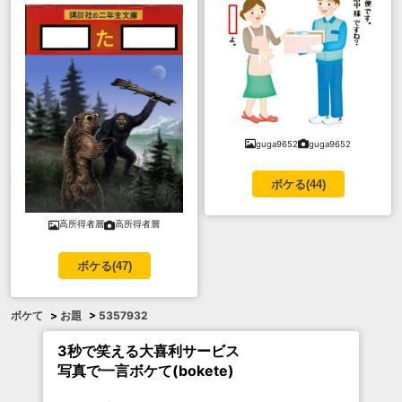
guga9652
guga9652
ボケる(
44
)
高所得者層
高所得者層
ボケる(
47
)
ボケて
>
お題
>
5357932
3秒で笑える大喜利サービス
写真で一言ボケて(bokete)