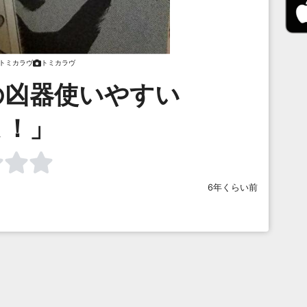
トミカラヴ
トミカラヴ
の凶器使いやすい
よ！」
6年くらい前