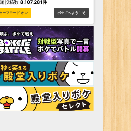
お題投稿数
8,107,281
件
セーフモード オン
ボケてへようこそ