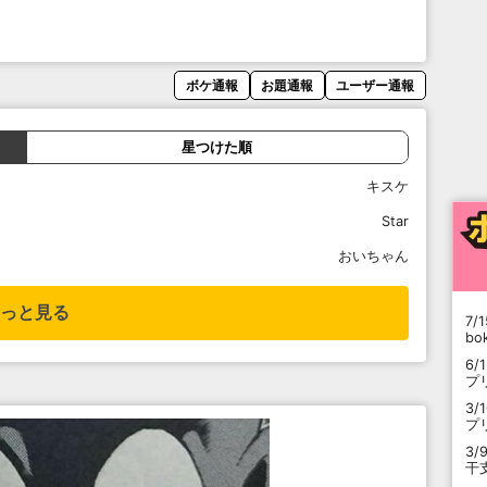
ボケ通報
お題通報
ユーザー通報
星つけた順
キスケ
Star
おいちゃん
っと見る
7/1
b
6/
プ
3/
プ
3/
干