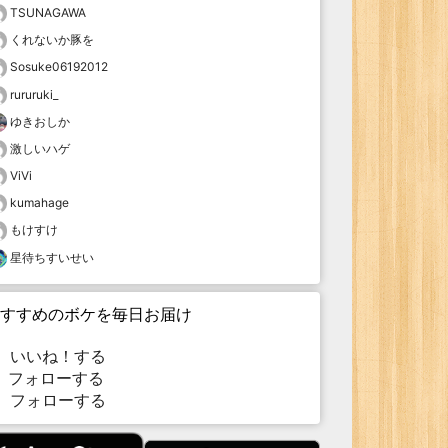
TSUNAGAWA
くれないか豚を
Sosuke06192012
rururuki_
ゆきおしか
激しいハゲ
ViVi
kumahage
もけすけ
星待ちすいせい
すすめのボケを毎日お届け
いいね！する
フォローする
フォローする