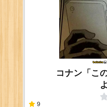
コナン「こ
9