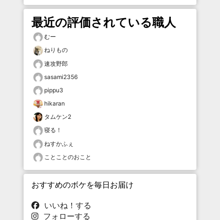
最近の評価されている職人
むー
ねりもの
速攻野郎
sasami2356
pippu3
hikaran
タムケン2
寝る！
ねすかふぇ
ことことのおこと
おすすめのボケを毎日お届け
いいね！する
フォローする