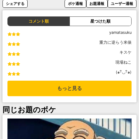
シェアする
ボケ通報
お題通報
ユーザー通報
コメント順
星つけた順
yamatasuku
重力に逆らう米俵
キスケ
現場ねこ
(๑･ิ◡･ิ๑)
もっと見る
同じお題のボケ