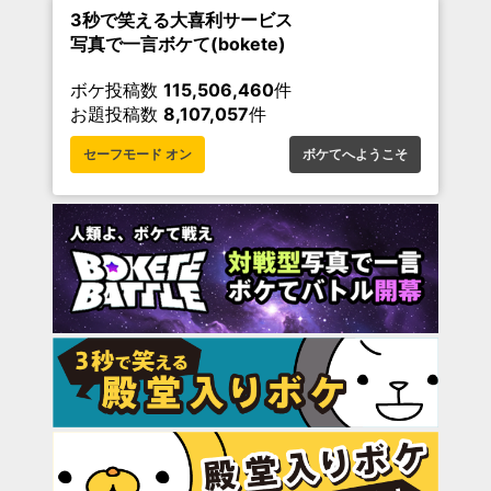
3秒で笑える大喜利サービス
写真で一言ボケて(bokete)
ボケ投稿数
115,506,460
件
お題投稿数
8,107,057
件
セーフモード オン
ボケてへようこそ