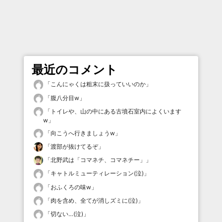
最近のコメント
「
こんにゃくは粗末に扱っていいのか
」
「
腹八分目w
」
「
トイレや、山の中にある古墳石室内によくいます
w
」
「
向こうへ行きましょうw
」
「
渡部が抜けてるぞ
」
「
北野武は「コマネチ、コマネチー」
」
「
キャトルミューティレーション(泣)
」
「
おふくろの味w
」
「
肉を含め、全てが消しズミに(泣)
」
「
切ない…(泣)
」