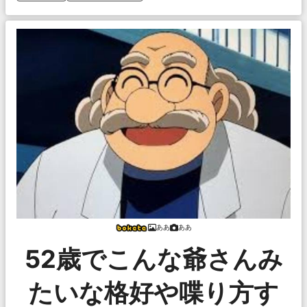
ああ
ああ
52歳でこんな爺さんみ
たいな格好や喋り方す