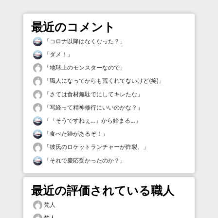
最近のコメント
「
コロナ以降はなくなった？
」
「
ダメ！
」
「
地球上のモンスターなので
」
「
職人になってからも荒くれてないけど(笑)
」
「
さては食材無駄でにしてキレたな
」
「
写経って精神修行にいいのかな？
」
「
「そうですねぇ…」から始まる…
」
「
食べた跡があるぞ！
」
「
彼氏のロケットランチャーが炸裂。
」
「
それで慶応受かったのか？
」
最近の評価されている職人
梵人
梵人