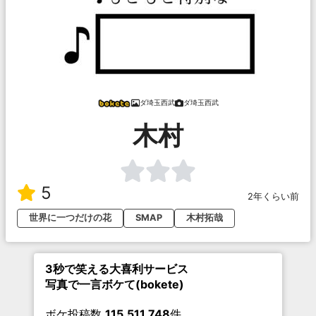
ダ埼玉西武
ダ埼玉西武
木村
5
2年くらい前
世界に一つだけの花
SMAP
木村拓哉
3秒で笑える大喜利サービス
写真で一言ボケて(bokete)
ボケ投稿数
115,511,748
件