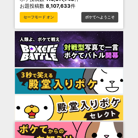
お題投稿数
8,107,633
件
セーフモード オン
ボケてへようこそ