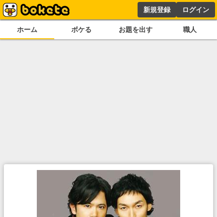
新規登録
ログイン
ホーム
ボケる
お題を出す
職人