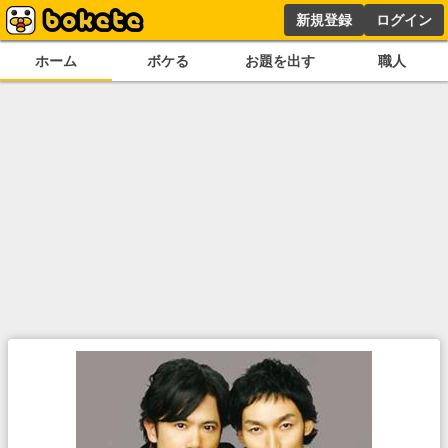
新規登録
ログイン
ホーム
ボケる
お題を出す
職人