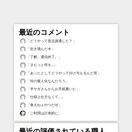
最近のコメント
「
どうやって意志疎通した？
」
「
吹き飛んだ☆
」
「
了解。通信終了。
」
「
さらっと何を...
」
「
あったとしてどうやって分け与えるんだ笑
」
「
何の擬人化なんだろう
」
「
半ヤギさんからお手紙書いた
」
「
仕様上仕方なくて…
」
「
食えねぇやつだぜ
」
「
ご利用は計画的に
」
最近の評価されている職人