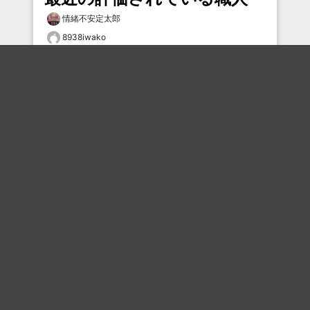
情緒不安定太郎
8938iwako
bokkk
鳥人
炭
むろぼ
Ｇ馬場
Syu0607
LOL1147
mmmmm
おすすめのボケを毎日お届け
いいね！する
フォローする
フォローする