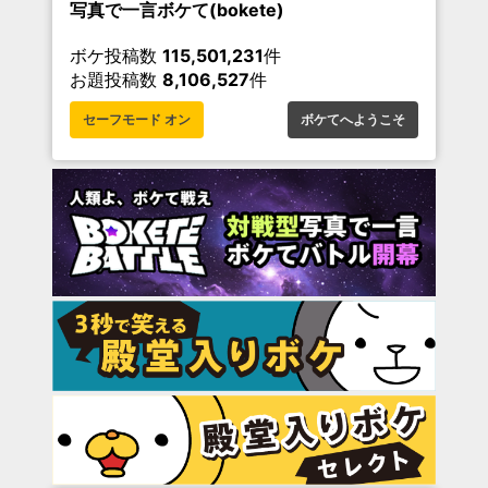
写真で一言ボケて(bokete)
ボケ投稿数
115,501,231
件
お題投稿数
8,106,527
件
セーフモード オン
ボケてへようこそ