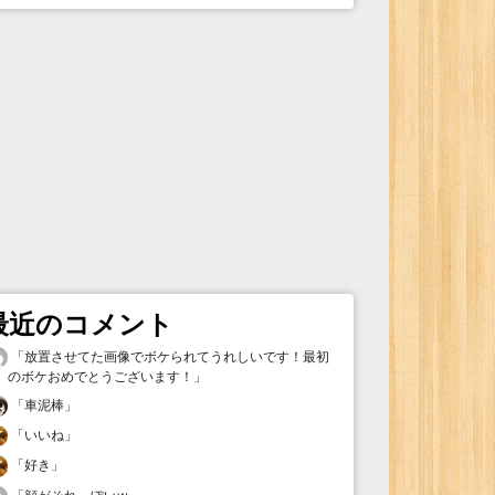
最近のコメント
「
放置させてた画像でボケられてうれしいです！最初
のボケおめでとうございます！
」
「
車泥棒
」
「
いいね
」
「
好き
」