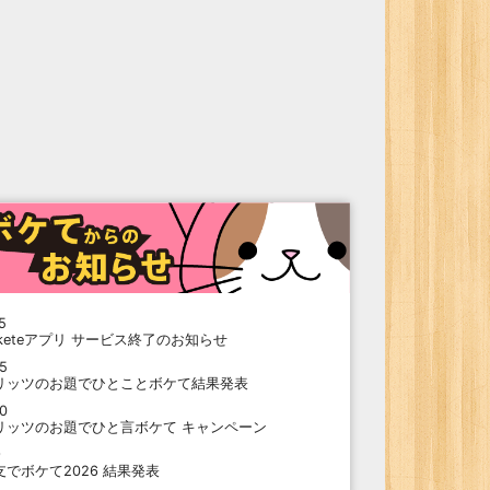
5
oketeアプリ サービス終了のお知らせ
15
リッツのお題でひとことボケて結果発表
10
リッツのお題でひと言ボケて キャンペーン
9
支でボケて2026 結果発表