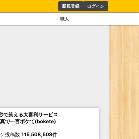
新規登録
ログイン
職人
秒で笑える大喜利サービス
真で一言ボケて(bokete)
ボケ投稿数
115,508,508
件