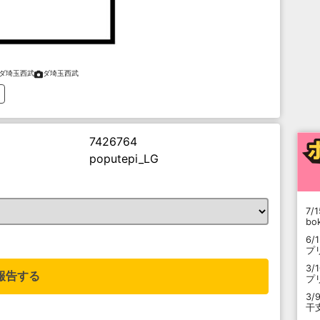
ダ埼玉西武
ダ埼玉西武
7426764
poputepi_LG
7/1
b
。
6/
プ
3/
報告する
プ
3/
干