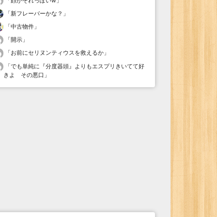
「
顔がそれっぽいw
」
「
新フレーバーかな？
」
「
中古物件
」
「
開示
」
「
お前にセリヌンティウスを救えるか
」
「
でも単純に『分度器頭』よりもエスプリきいてて好
きよ その悪口
」