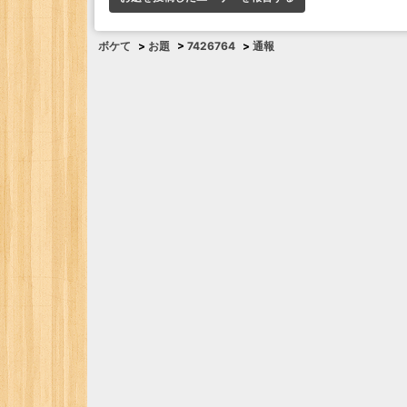
ボケて
>
お題
>
7426764
>
通報