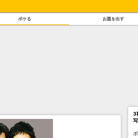
ボケる
お題を出す
3
写