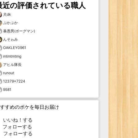
最近の評価されている職人
犬dk
ぷかぷか
暴愚男(ボーグマン)
んそゎみ
OAKLEY0961
mtmtmtmg
アヒル隊長
runout
12379×7224
9581
すすめのボケを毎日お届け
いいね！する
フォローする
フォローする