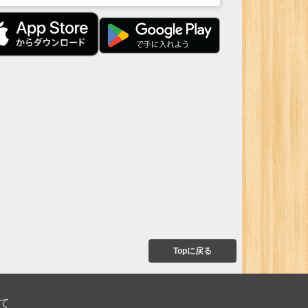
Topに戻る
て