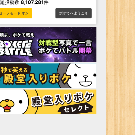
お題投稿数
8,107,281
件
セーフモード オン
ボケてへようこそ