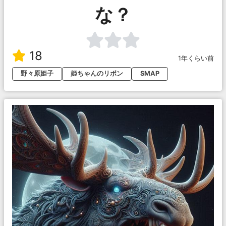
な？
18
1年くらい前
野々原姫子
姫ちゃんのリボン
SMAP