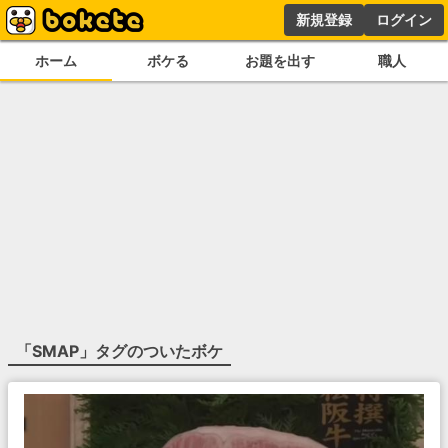
新規登録
ログイン
ホーム
ボケる
お題を出す
職人
「
SMAP
」タグのついたボケ