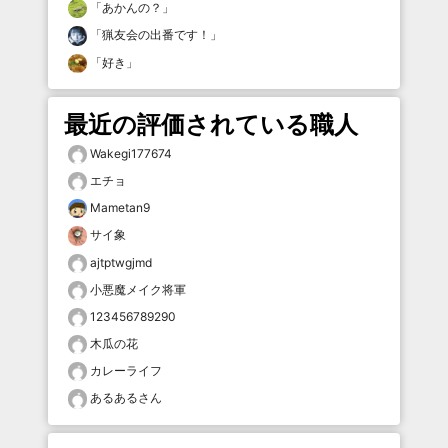
「
あかんの？
」
「
猟友会の出番です！
」
「
好き
」
最近の評価されている職人
Wakegi177674
エチョ
Mametan9
サイ象
ajtptwgjmd
小悪魔メイク将軍
123456789290
木瓜の花
カレーライフ
あるあるさん