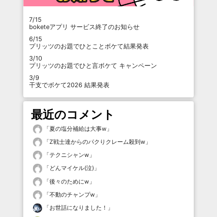
7/15
boketeアプリ サービス終了のお知らせ
6/15
プリッツのお題でひとことボケて結果発表
3/10
プリッツのお題でひと言ボケて キャンペーン
3/9
干支でボケて2026 結果発表
最近のコメント
「
夏の塩分補給は大事w
」
「
Z戦士達からのパクりクレーム殺到w
」
「
テクニシャンw
」
「
どんマイケル(泣)
」
「
後々のためにw
」
「
不動のチャンプw
」
「
お世話になりました！
」