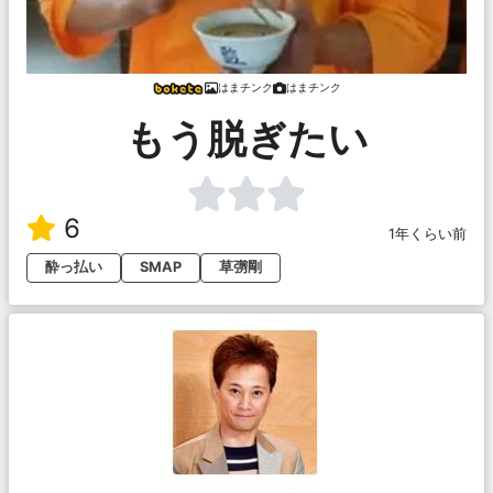
はまチンク
はまチンク
もう脱ぎたい
6
1年くらい前
酔っ払い
SMAP
草彅剛