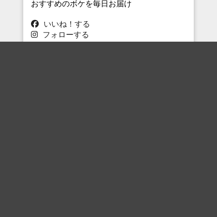
おすすめのボケを毎日お届け
いいね！する
フォローする
フォローする
Topに戻る
ボケを見る
まとめを見る
お題を探す
殿堂入り
最新人気まとめ
新着お題
ピックアップボケ
セレクトまとめ
人気お題
人気ボケ
セレクトお題
注目ボケ
人気タグ
急上昇ボケ
新着ボケ
セレクト
タグ