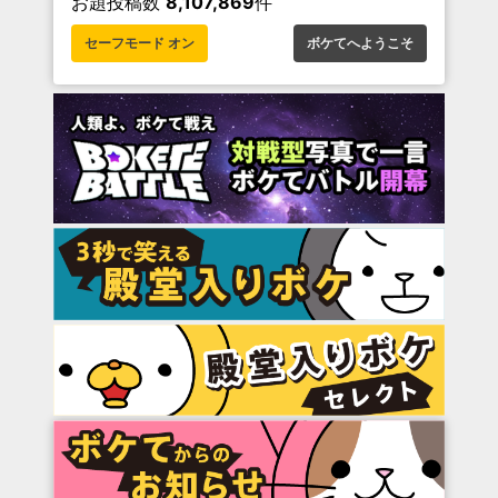
お題投稿数
8,107,869
件
セーフモード オン
ボケてへようこそ