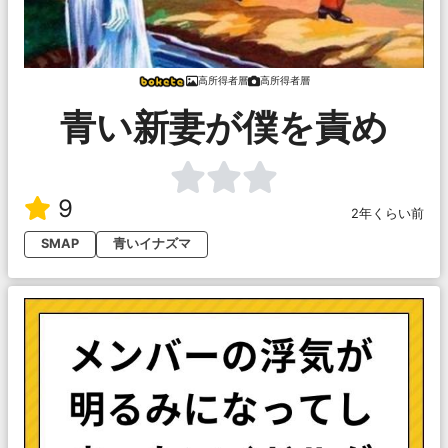
高所得者層
高所得者層
青い新妻が僕を責め
9
2年くらい前
SMAP
青いイナズマ