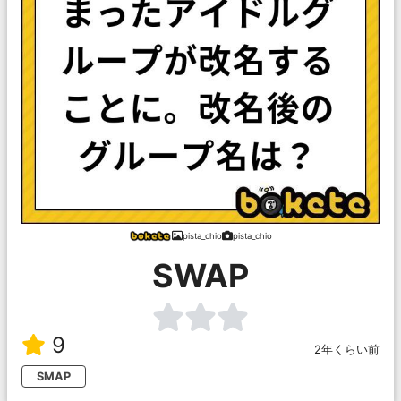
pista_chio
pista_chio
SWAP
9
2年くらい前
SMAP