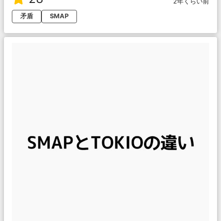
2年くらい前
矛盾
SMAP