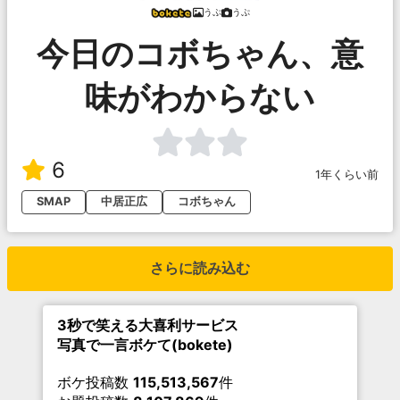
うぷ
うぷ
今日のコボちゃん、意
味がわからない
6
1年くらい前
SMAP
中居正広
コボちゃん
さらに読み込む
3秒で笑える大喜利サービス
写真で一言ボケて(bokete)
ボケ投稿数
115,513,567
件