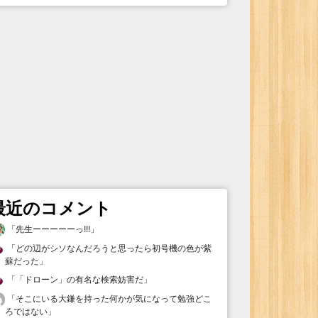
最近のコメント
「
先生ーーーーーっ!!!
」
「
どの辺がシソなんだろうと思ったら初号機の色が紫
蘇だった
」
「
「ドローン」の有名な検索妨害だ
」
「
そこにいる大鎌を持った何かが気になって勉強どこ
ろではない
」