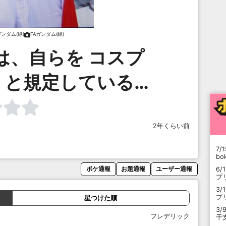
ガンダム(緑)
FAガンダム(緑)
は、自らを コスプ
」と規定している…
2年くらい前
7/1
b
6/
ボケ通報
お題通報
ユーザー通報
プ
3/
プ
星つけた順
3/
フレデリック
干