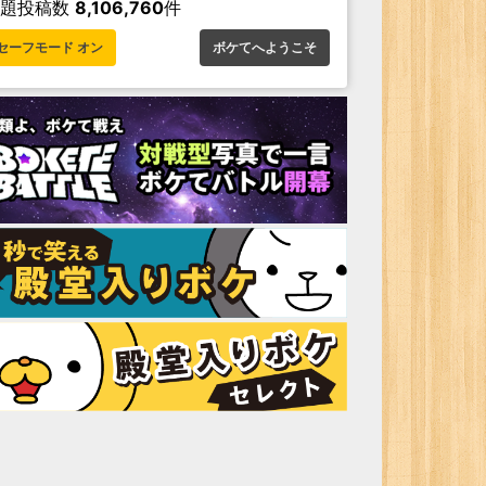
お題投稿数
8,106,760
件
セーフモード オン
ボケてへようこそ