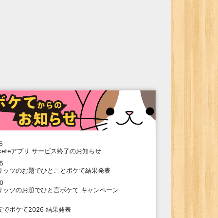
5
oketeアプリ サービス終了のお知らせ
15
リッツのお題でひとことボケて結果発表
10
リッツのお題でひと言ボケて キャンペーン
9
支でボケて2026 結果発表