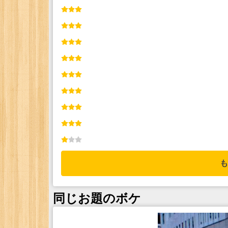
も
同じお題のボケ