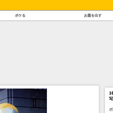
ボケる
お題を出す
3
写