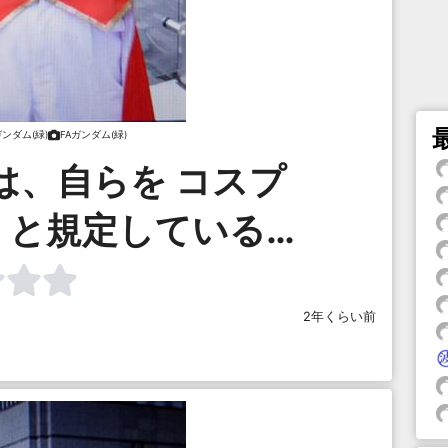
ガンダム(緑)
FAガンダム(緑)
は、自らを コスプ
」と規定している…
2年くらい前