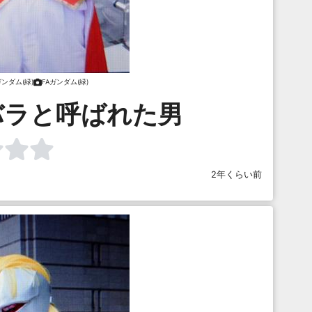
ガンダム(緑)
FAガンダム(緑)
バラと呼ばれた男
2年くらい前