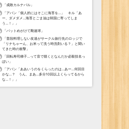
「
成敗カルナバル
」
「
アバン「個人的にはそこに海苔を…」 キル「あ
ー、ダメダメ…海苔とごま油は韓国に寄ってしま
う…！」
」
「
バットめがけて剛速球
」
「
普段料理しない友達がサークル旅行先のロッジで
「リナちゃーん、お米って洗う時洗剤いる？」と聞い
てきた時の衝撃
」
「
回転寿司梯子…って音で聴くとなんだか必殺技名っ
ぽい
」
「
アバン「ああいうのをくらったのは…あー…何回目
かな…？ うん、まあ…多分10回以上くらってるから
な…！」
」