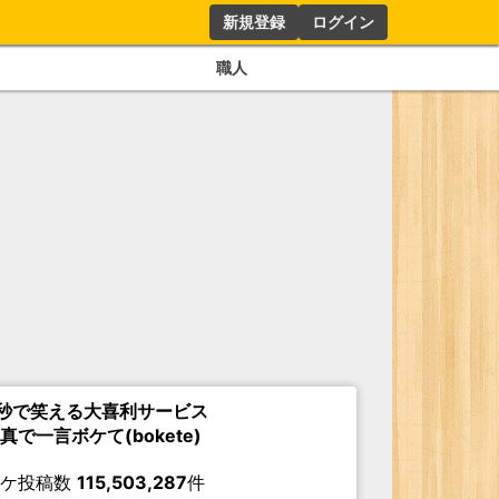
新規登録
ログイン
職人
秒で笑える大喜利サービス
真で一言ボケて(bokete)
ボケ投稿数
115,503,287
件