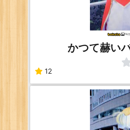
FA
かつて赫い
12