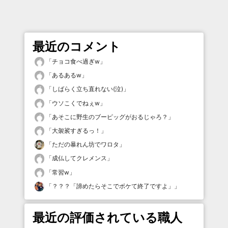
最近のコメント
「
チョコ食べ過ぎw
」
「
あるあるw
」
「
しばらく立ち直れない(泣)
」
「
ウソこくでねぇw
」
「
あそこに野生のブーピッグがおるじゃろ？
」
「
大袈裟すぎるっ！
」
「
ただの暴れん坊でワロタ
」
「
成仏してクレメンス
」
「
常習w
」
「
？？？「諦めたらそこでボケて終了ですよ」
」
最近の評価されている職人