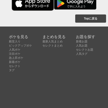
Topに戻る
ボケを見る
まとめを見る
お題を探す
殿堂入り
最新人気まとめ
新着お題
ピックアップボケ
セレクトまとめ
人気お題
人気ボケ
セレクトお題
注目ボケ
人気タグ
急上昇ボケ
新着ボケ
セレクト
タグ
ご利用について
ボケてについて
使い方
利用規約
よくある質問
クッキーの利用について
お問い合わせ