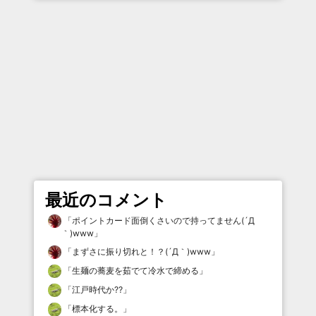
最近のコメント
「
ポイントカード面倒くさいので持ってません(´Д
｀)www
」
「
まずさに振り切れと！？(´Д｀)www
」
「
生麺の蕎麦を茹でて冷水で締める
」
「
江戸時代か⁇
」
「
標本化する。
」