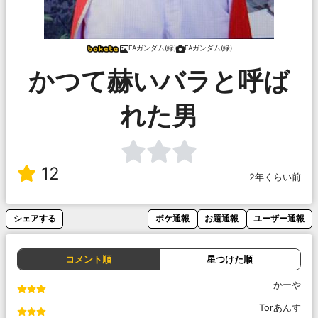
FAガンダム(緑)
FAガンダム(緑)
かつて赫いバラと呼ば
れた男
12
2年くらい前
シェアする
ボケ通報
お題通報
ユーザー通報
コメント順
星つけた順
かーや
Torあんす