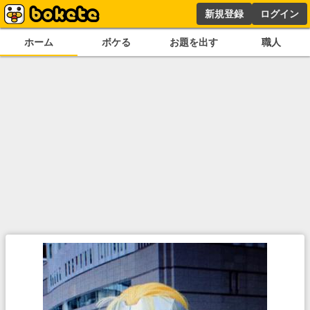
新規登録
ログイン
ホーム
ボケる
お題を出す
職人