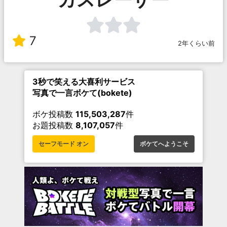
7
2年くらい前
3秒で笑える大喜利サービス
写真で一言ボケて(bokete)
ボケ投稿数
115,503,287
件
お題投稿数
8,107,057
件
セーフモード オン
ボケてへようこそ