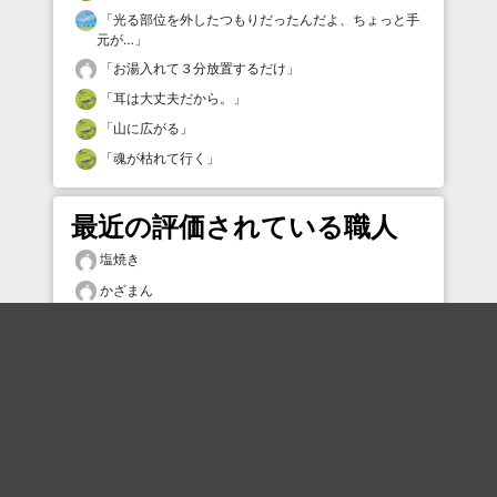
「
光る部位を外したつもりだったんだよ、ちょっと手
元が…
」
「
お湯入れて３分放置するだけ
」
「
耳は大丈夫だから。
」
「
山に広がる
」
「
魂が枯れて行く
」
最近の評価されている職人
塩焼き
かざまん
りゃまりゃま
kofun24
お母さんも目玉
むー
タムケン2
ひーた