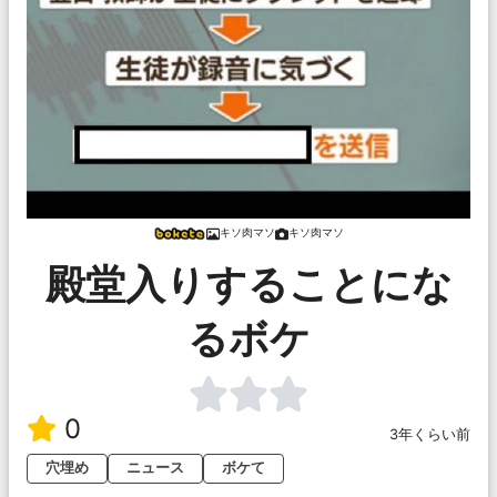
キソ肉マソ
キソ肉マソ
殿堂入りすることにな
るボケ
0
3年くらい前
穴埋め
ニュース
ボケて