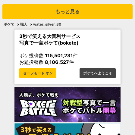
もっと見る
ボケて
>
職人
>
water_silver_80
3秒で笑える大喜利サービス
写真で一言ボケて(bokete)
ボケ投稿数
115,501,231
件
お題投稿数
8,106,527
件
セーフモード オン
ボケてへようこそ