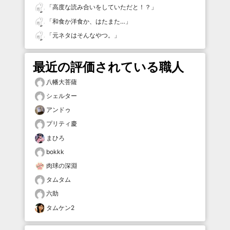
「
高度な読み合いをしていただと！？
」
「
和食か洋食か、はたまた…
」
「
元ネタはそんなやつ。
」
最近の評価されている職人
八幡大菩薩
シェルター
アンドゥ
プリティ慶
まひろ
bokkk
肉球の深淵
タムタム
六助
タムケン2