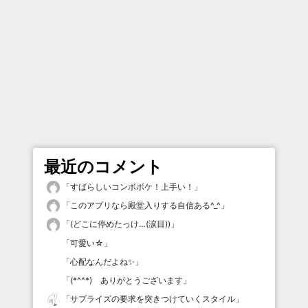
最近のコメント
「
すばらしいコンボボケ！上手い！
」
「
このアプリなら殿堂入りする自信ある^_^
」
「
(どこに停めたっけ…(涙目))
」
「
可愛い☆
」
「
心配なんだよね✨
」
「
(*^^*) ありがとうございます
」
「
サプライズの要求を突きつけていくスタイル
」