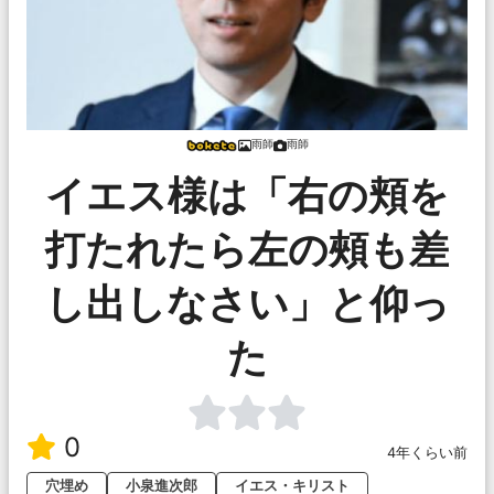
雨師
雨師
イエス様は「右の頬を
打たれたら左の頰も差
し出しなさい」と仰っ
た
0
4年くらい前
穴埋め
小泉進次郎
イエス・キリスト