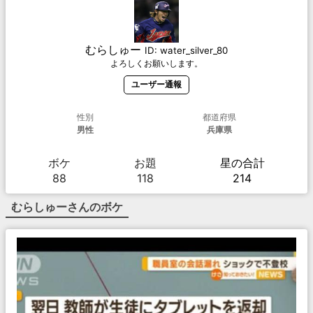
むらしゅー
ID:
water_silver_80
よろしくお願いします。
ユーザー通報
性別
都道府県
男性
兵庫県
ボケ
お題
星の合計
88
118
214
むらしゅー
さんのボケ