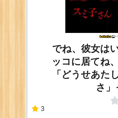
バ
でね、彼女は
ッコに居てね
「どうせあた
さ」っ
3