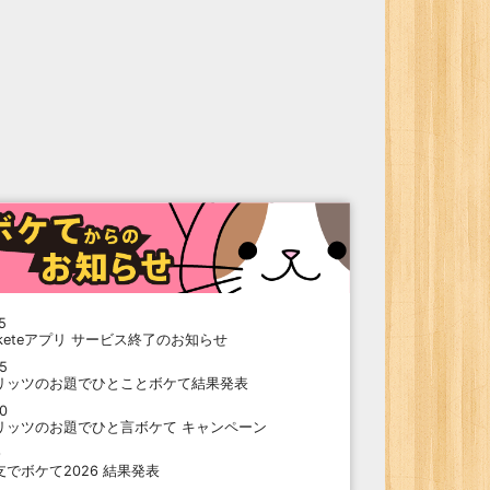
5
oketeアプリ サービス終了のお知らせ
15
リッツのお題でひとことボケて結果発表
10
リッツのお題でひと言ボケて キャンペーン
9
支でボケて2026 結果発表