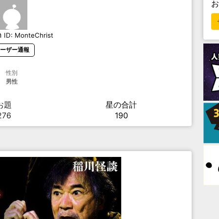
n
ID:
MonteChrist
ーザー通報
性別
男性
お題
星の合計
276
190