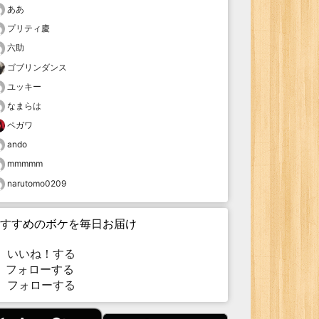
ああ
プリティ慶
六助
ゴブリンダンス
ユッキー
なまらは
ペガワ
ando
mmmmm
narutomo0209
すすめのボケを毎日お届け
いいね！する
フォローする
フォローする