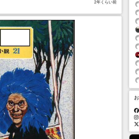
2年くらい前
お