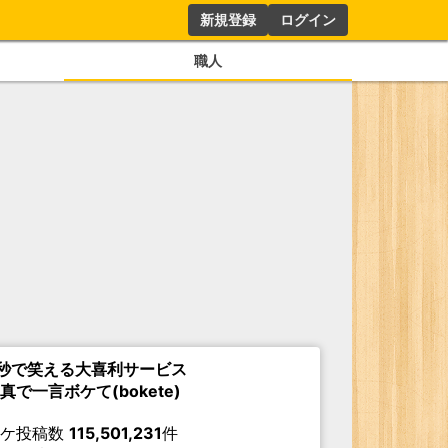
新規登録
ログイン
職人
秒で笑える大喜利サービス
真で一言ボケて(bokete)
ボケ投稿数
115,501,231
件