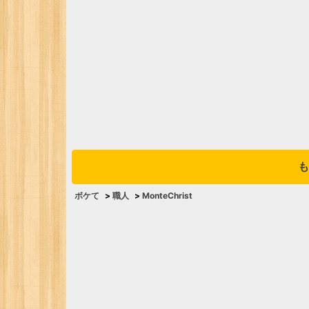
も
ボケて
>
職人
>
MonteChrist