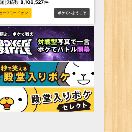
お題投稿数
8,106,527
件
セーフモード オン
ボケてへようこそ