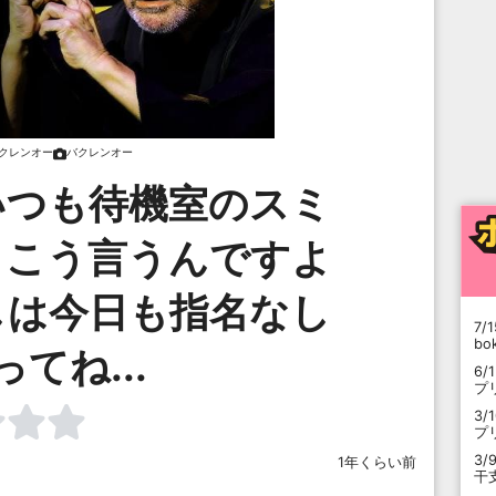
クレンオー
バクレンオー
いつも待機室のスミ
、こう言うんですよ
しは今日も指名なし
7/1
b
てね...
6/
プ
3/
プ
3/
1年くらい前
干