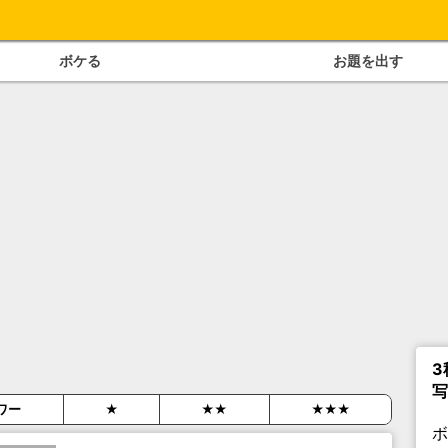
ボケる
お題を出す
3
写
ワー
★
★★
★★★