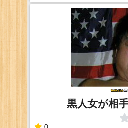
黒人女が相
0