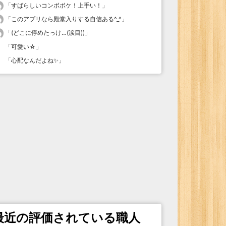
「
すばらしいコンボボケ！上手い！
」
「
このアプリなら殿堂入りする自信ある^_^
」
「
(どこに停めたっけ…(涙目))
」
「
可愛い☆
」
「
心配なんだよね✨
」
最近の評価されている職人