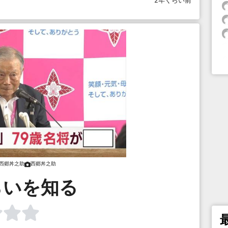
2年くらい前
西郷丼之助
西郷丼之助
らいを知る