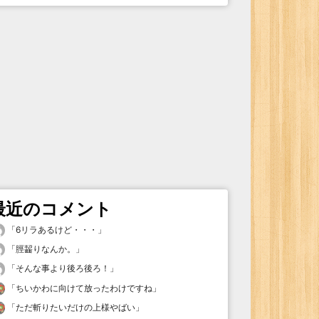
最近のコメント
「
6リラあるけど・・・
」
「
脛齧りなんか。
」
「
そんな事より後ろ後ろ！
」
「
ちいかわに向けて放ったわけですね
」
「
ただ斬りたいだけの上様やばい
」