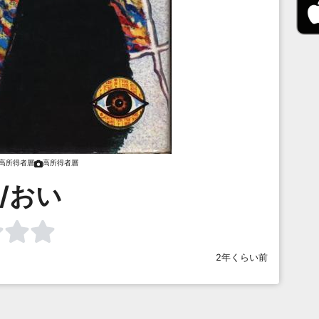
高所得者層
高所得者層
/おい
2年くらい前