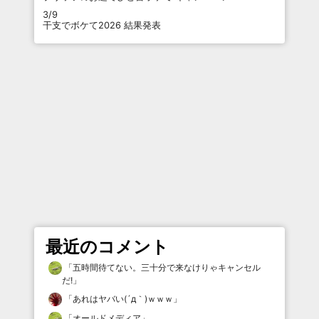
3/9
干支でボケて2026 結果発表
最近のコメント
「
五時間待てない。三十分で来なけりゃキャンセル
だ!
」
「
あれはヤバい(´д｀)ｗｗｗ
」
「
オールドメディア
」