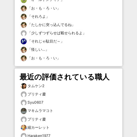
「
お・も・ろ・い
」
「
それろよ
」
「
たしかに突っ込んでるね
」
「
少しずつずらせば載せられるよ
」
「
それじゃ駄目だ～
」
「
怪しい…
」
「
お・も・ろ・い
」
最近の評価されている職人
タムケン2
プリティ慶
Syu0607
マキムラマコト
プリティ慶
縮カーレット
Haraken1977