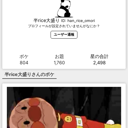
半rice大盛り
ID:
han_rice_omori
プロフィールが設定されていませんがなにか？
ユーザー通報
ボケ
お題
星の合計
804
1,760
2,498
半rice大盛り
さんのボケ