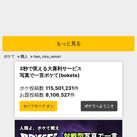
もっと見る
ボケて
>
職人
>
han_rice_omori
3秒で笑える大喜利サービス
写真で一言ボケて(bokete)
ボケ投稿数
115,501,231
件
お題投稿数
8,106,527
件
セーフモード オン
ボケてへようこそ