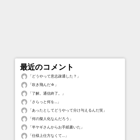
最近のコメント
「
どうやって意志疎通した？
」
「
吹き飛んだ☆
」
「
了解。通信終了。
」
「
さらっと何を...
」
「
あったとしてどうやって分け与えるんだ笑
」
「
何の擬人化なんだろう
」
「
半ヤギさんからお手紙書いた
」
「
仕様上仕方なくて…
」