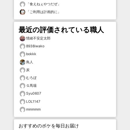
「
食えねぇやつだぜ
」
「
ご利用は計画的に
」
最近の評価されている職人
情緒不安定太郎
8938iwako
bokkk
鳥人
炭
むろぼ
Ｇ馬場
Syu0607
LOL1147
mmmmm
おすすめのボケを毎日お届け