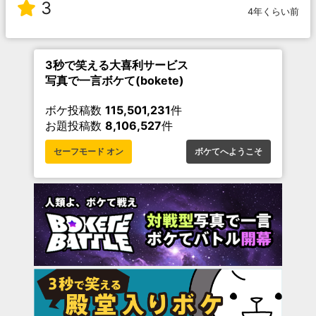
3
4年くらい前
3秒で笑える大喜利サービス
写真で一言ボケて(bokete)
ボケ投稿数
115,501,231
件
お題投稿数
8,106,527
件
セーフモード オン
ボケてへようこそ