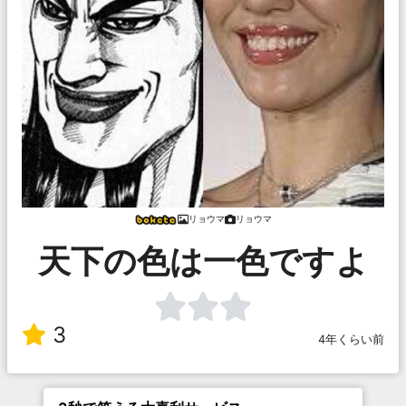
リョウマ
リョウマ
天下の色は一色ですよ
3
4年くらい前