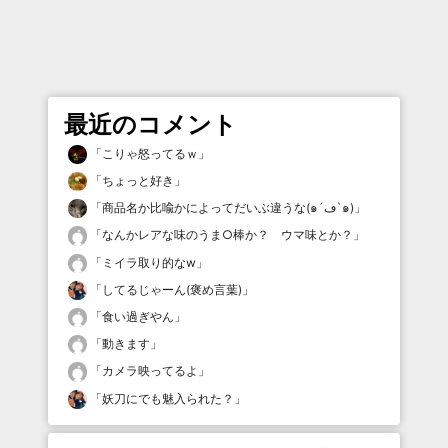
最近のコメント
「
こりゃ怒ってるｗ
」
「
ちょっと好き
」
「
商品名か比喩かによってだいぶ違うな(๑´ڡ`๑)
」
「
なんかレアな味のうま○棒か？ ウマ味とか？
」
「
ミイラ取り的なw
」
「
してるじゃーん(褒め言葉)
」
「
食い過ぎやん
」
「
動きます
」
「
カメラ映ってるよ
」
「
妖刀にでも魅入られた？
」