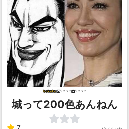
リョウマ
リョウマ
城って200色あんねん
7