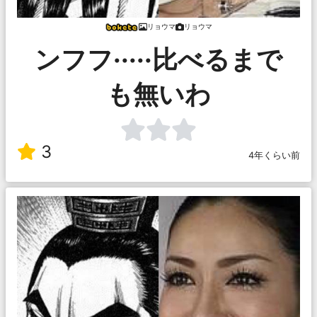
リョウマ
リョウマ
ンフフ·····比べるまで
も無いわ
3
4年くらい前