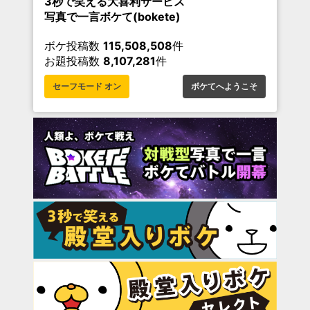
3秒で笑える大喜利サービス
写真で一言ボケて(bokete)
ボケ投稿数
115,508,508
件
お題投稿数
8,107,281
件
セーフモード オン
ボケてへようこそ