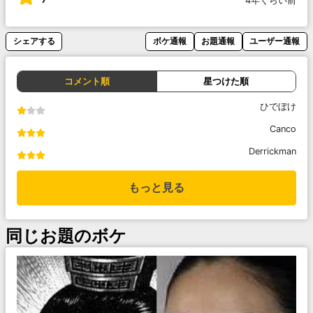
4年くらい前
シェアする
ボケ通報
お題通報
ユーザー通報
コメント順
星つけた順
ひでぼけ
Canco
Derrickman
もっと見る
同じお題のボケ