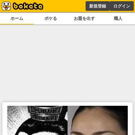
新規登録
ログイン
ホーム
ボケる
お題を出す
職人