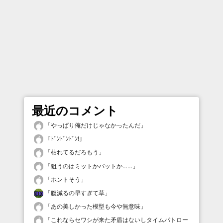
最近のコメント
「
やっぱり俺だけじゃなかったんだ
」
「
ﾄﾞﾝﾄﾞﾝﾄﾞﾝ!
」
「
枯れてるだろもう
」
「
狙うのはミットかバットか……
」
「
ホントそう
」
「
腹減るの早すぎて草
」
「
あの美しかった模型も今や無意味
」
「
これならセワシが来た矛盾はないしタイムパトロー