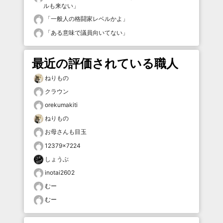
ルも来ない
」
「
一般人の格闘家レベルかよ
」
「
ある意味で議員向いてない
」
最近の評価されている職人
ねりもの
クラウン
orekumakiti
ねりもの
お母さんも目玉
12379×7224
しょうぶ
inotai2602
むー
むー