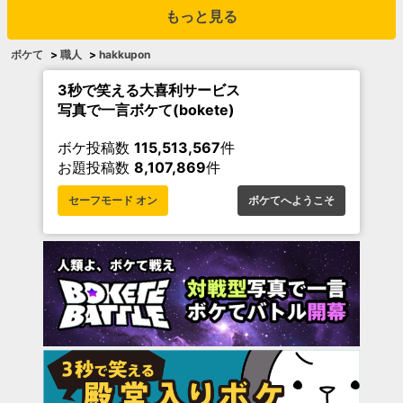
もっと見る
ボケて
>
職人
>
hakkupon
3秒で笑える大喜利サービス
写真で一言ボケて(bokete)
ボケ投稿数
115,513,567
件
お題投稿数
8,107,869
件
セーフモード オン
ボケてへようこそ