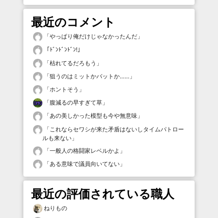
最近のコメント
「
やっぱり俺だけじゃなかったんだ
」
「
ﾄﾞﾝﾄﾞﾝﾄﾞﾝ!
」
「
枯れてるだろもう
」
「
狙うのはミットかバットか……
」
「
ホントそう
」
「
腹減るの早すぎて草
」
「
あの美しかった模型も今や無意味
」
「
これならセワシが来た矛盾はないしタイムパトロー
ルも来ない
」
「
一般人の格闘家レベルかよ
」
「
ある意味で議員向いてない
」
最近の評価されている職人
ねりもの