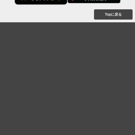
Topに戻る
ボケを見る
まとめを見る
お題を探す
殿堂入り
最新人気まとめ
新着お題
ピックアップボケ
セレクトまとめ
人気お題
人気ボケ
セレクトお題
注目ボケ
人気タグ
急上昇ボケ
新着ボケ
セレクト
タグ
ご利用について
ボケてについて
使い方
利用規約
よくある質問
クッキーの利用について
お問い合わせ
広告掲載について