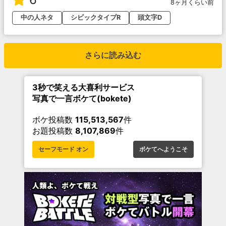
8ヶ月くらい前
中の人ネタ
シビックタイプR
頭文字D
さらに読み込む
3秒で笑える大喜利サービス
写真で一言ボケて(bokete)
ボケ投稿数
115,513,567
件
お題投稿数
8,107,869
件
セーフモード オン
ボケてへようこそ