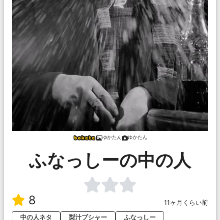
ゆかたん
ゆかたん
ふなっしーの中の人
8
11ヶ月くらい前
中の人ネタ
梨汁ブシャー
ふなっしー