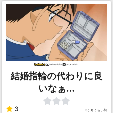
bobnedaisu
bobnedaisu
結婚指輪の代わりに良
いなぁ...
3
3ヶ月くらい前