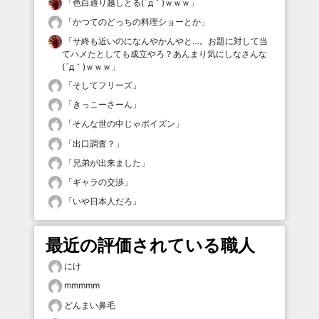
「
色白通り越しとる(´д｀)ｗｗｗ
」
「
かつてのどっちの料理ショーとか
」
「
サ終も近いのになんやかんやと…。お題に対して当
てハメたとしても成立やろ？あんまり気にしなさんな
(´д｀)ｗｗｗ
」
「
そしてフリーズ
」
「
きっこーさーん
」
「
そんな世の中じゃポイズン
」
「
出口調査？
」
「
兄弟が出来ました
」
「
ギャラの交渉
」
「
いや日本人だろ
」
最近の評価されている職人
にけ
mmmmm
どんまい鼻毛