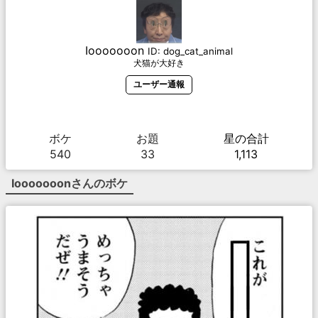
Iooooooon
ID:
dog_cat_animal
犬猫が大好き
ユーザー通報
ボケ
お題
星の合計
540
33
1,113
Iooooooon
さんのボケ