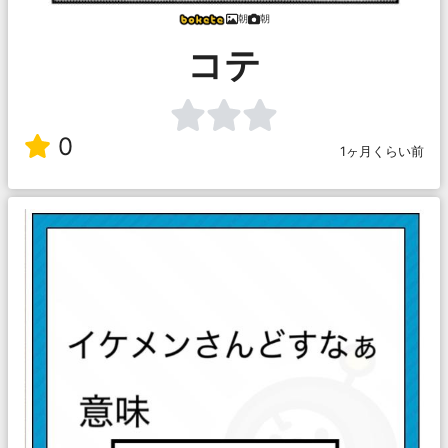
朝
朝
コテ
0
1ヶ月くらい前