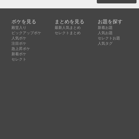
ボケを見る
まとめを見る
お題を探す
殿堂入り
最新人気まとめ
新着お題
ピックアップボケ
セレクトまとめ
人気お題
人気ボケ
セレクトお題
注目ボケ
人気タグ
急上昇ボケ
新着ボケ
セレクト
タグ
ご利用について
ボケてについて
使い方
利用規約
よくある質問
クッキーの利用について
お問い合わせ
広告掲載について
運営会社
Copyright © ボケて（bokete）All rights reserved. 株式