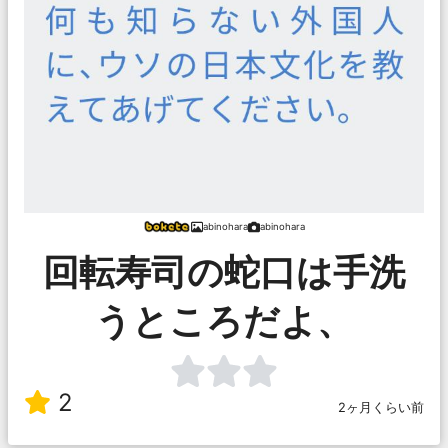
abinohara
abinohara
回転寿司の蛇口は手洗
うところだよ、
2
2ヶ月くらい前