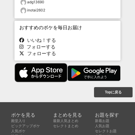
adg13690
inotai2602
おすすめのボケを毎日お届け
いいね！する
フォローする
フォローする
Topに戻る
ボケを見る
まとめを見る
お題を探す
殿堂入り
最新人気まとめ
新着お題
ピックアップボケ
セレクトまとめ
人気お題
人気ボケ
セレクトお題