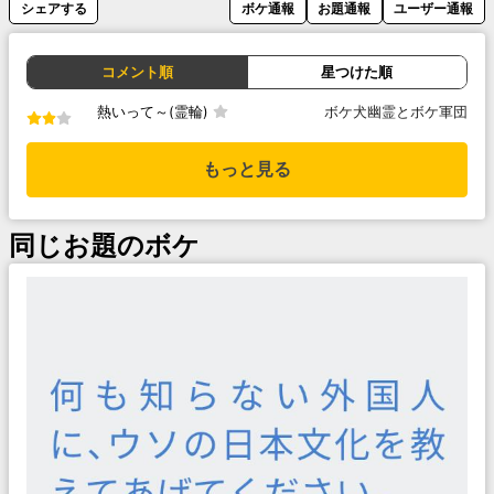
シェアする
ボケ通報
お題通報
ユーザー通報
コメント順
星つけた順
熱いって～(霊輪)
ボケ犬幽霊とボケ軍団
もっと見る
同じお題のボケ