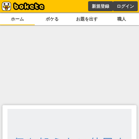
新規登録
ログイン
ホーム
ボケる
お題を出す
職人