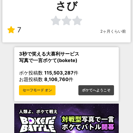
さび
7
2ヶ月くらい前
3秒で笑える大喜利サービス
写真で一言ボケて(bokete)
ボケ投稿数
115,503,287
件
お題投稿数
8,106,760
件
セーフモード オン
ボケてへようこそ