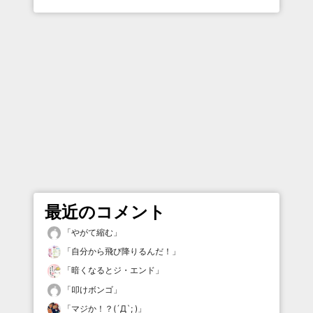
最近のコメント
「
やがて縮む
」
「
自分から飛び降りるんだ！
」
「
暗くなるとジ・エンド
」
「
叩けボンゴ
」
「
マジか！？(´Д`; )
」