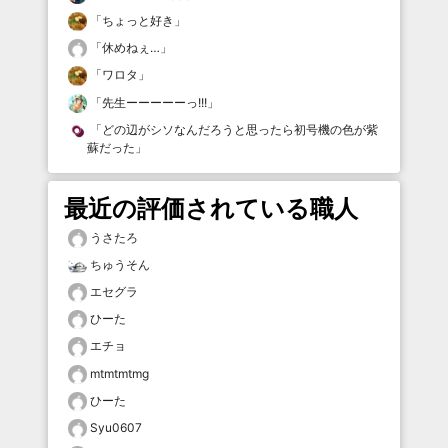
「
ちょっと好き
」
「
休めねぇ…
」
「
ワロタ
」
「
先生ーーーーーっ!!!
」
「
どの辺がシソなんだろうと思ったら初号機の色が紫
蘇だった
」
最近の評価されている職人
うさたろ
ちゅうそん
エセグラ
ひーた
エチョ
mtmtmtmg
ひーた
Syu0607