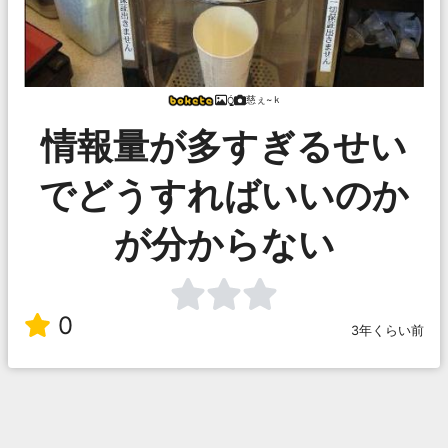
慈ぇ~ｋ
Ỏ͖͈̞̩͎̻̫̫̜
情報量が多すぎるせい
でどうすればいいのか
が分からない
0
3年くらい前