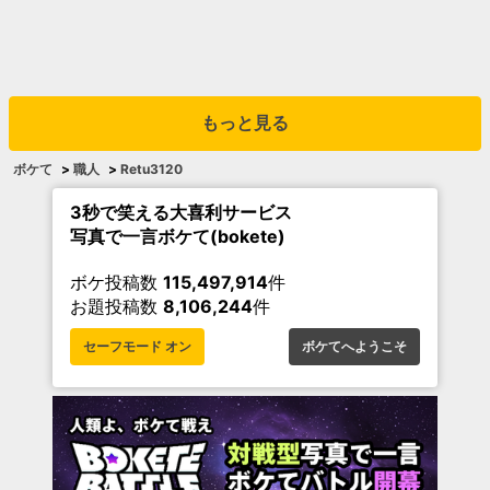
もっと見る
ボケて
>
職人
>
Retu3120
3秒で笑える大喜利サービス
写真で一言ボケて(bokete)
ボケ投稿数
115,497,914
件
お題投稿数
8,106,244
件
セーフモード オン
ボケてへようこそ