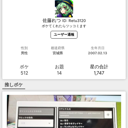
佐藤れつ
ID:
Retu3120
ボケてくれたらツッコミます
ユーザー通報
性別
都道府県
生年月日
男性
宮城県
2007.02.13
ボケ
お題
星の合計
512
14
1,747
推しボケ