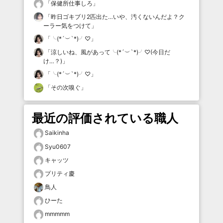
「
保健所仕事しろ
」
「
昨日ゴキブリ2匹出た…いや、汚くないんだよ？ク
ーラー気をつけて
」
「
╰(*´︶`*)╯♡
」
「
涼しいね、風があって╰(*´︶`*)╯♡(今日だ
け…？)
」
「
╰(*´︶`*)╯♡
」
「
その次嗅ぐ
」
最近の評価されている職人
Saikinha
Syu0607
キャッツ
プリティ慶
鳥人
ひーた
mmmmm