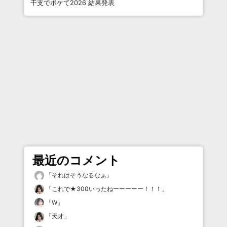
干支でボケて2026 結果発表
最近のコメント
「
それはそうなるなぁ
」
「
これで★300いったねーーーーー！！！
」
「
W
」
「
天才
」