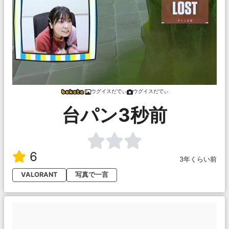
ウグイスだでぃ
ウグイスだでぃ
台パン3秒前
6
3年くらい前
VALORANT
写真で一言