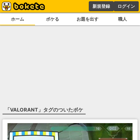
新規登録
ログイン
ホーム
ボケる
お題を出す
職人
「
VALORANT
」タグのついたボケ