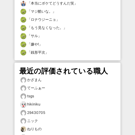
「
本当にボケてどうすんだ笑
」
「
マジ酷いな。
」
「
ロナウジーニョ
」
「
もう見なくなった。
」
「
サル
」
「
嫌や!
」
「
銭形平次
」
最近の評価されている職人
かざまん
てーふぁー
tsgs
hikiniku
29430705
ニック
ねりもの