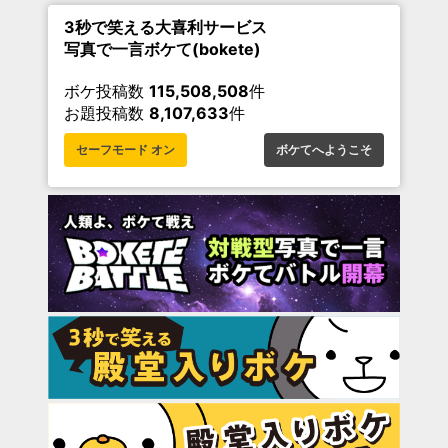
3秒で笑える大喜利サービス
写真で一言ボケて(bokete)
ボケ投稿数
115,508,508
件
お題投稿数
8,107,633
件
セーフモード オン
ボケてへようこそ