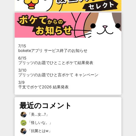
7/15
boketeアプリ サービス終了のお知らせ
6/15
プリッツのお題でひとことボケて結果発表
3/10
プリッツのお題でひと言ボケて キャンペーン
3/9
干支でボケて2026 結果発表
最近のコメント
「
美…女…?
」
「
怪しいな。
」
「
抗菌とはw
」