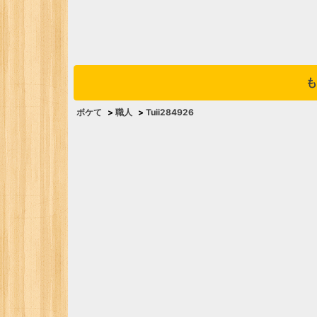
も
ボケて
>
職人
>
Tuii284926