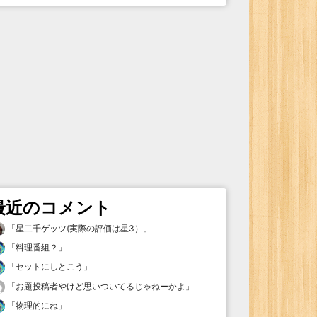
最近のコメント
「
星二千ゲッツ(実際の評価は星3）
」
「
料理番組？
」
「
セットにしとこう
」
「
お題投稿者やけど思いついてるじゃねーかよ
」
「
物理的にね
」