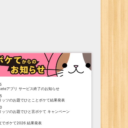
5
oketeアプリ サービス終了のお知らせ
15
リッツのお題でひとことボケて結果発表
10
リッツのお題でひと言ボケて キャンペーン
9
支でボケて2026 結果発表