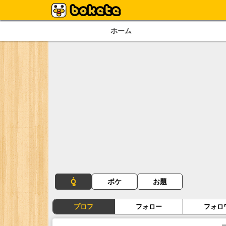
ホーム
Ỏ͖͈̞̩͎̻̫̫̜
ボケ
お題
プロフ
フォロー
フォロ