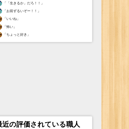
「
「生きるか」だろ！！
」
「
お前ずるいぞー！！
」
「
いいね
」
「
怖い
」
「
ちょっと好き
」
最近の評価されている職人