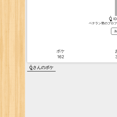
Ỏ͖͈̞̩͎̻̫̫̜
I
ベテラン勢のプロフ
ユ
ボケ
162
Ỏ͖͈̞̩͎̻̫̫̜
さんのボケ