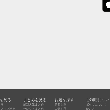
を見る
まとめを見る
お題を探す
ご利用につい
入り
最新人気まとめ
新着お題
ボケてについて
クアップボケ
セレクトまとめ
人気お題
使い方