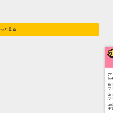
っと見る
7/1
b
6/
プ
3/
プ
3/
干