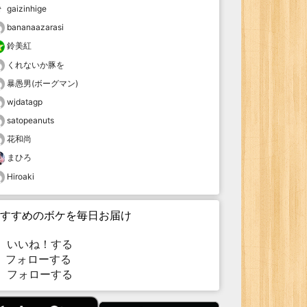
gaizinhige
bananaazarasi
鈴美紅
くれないか豚を
暴愚男(ボーグマン)
wjdatagp
satopeanuts
花和尚
まひろ
Hiroaki
すすめのボケを毎日お届け
いいね！する
フォローする
フォローする