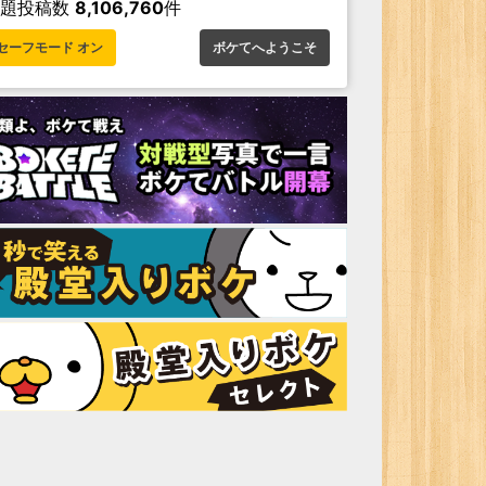
お題投稿数
8,106,760
件
セーフモード オン
ボケてへようこそ