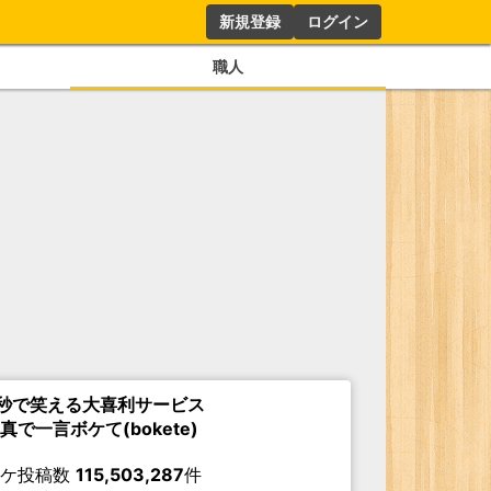
新規登録
ログイン
職人
秒で笑える大喜利サービス
真で一言ボケて(bokete)
ボケ投稿数
115,503,287
件