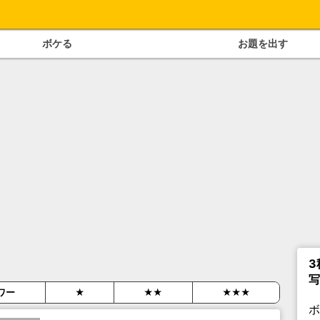
ボケる
お題を出す
3
写
ワー
★
★★
★★★