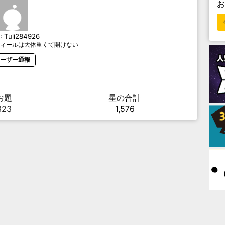
D:
Tuii284926
ィールは大体重くて開けない
ーザー通報
お題
星の合計
323
1,576