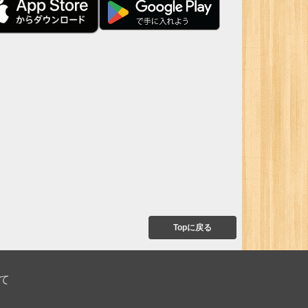
Topに戻る
て