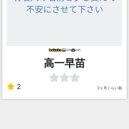
st35
st35
高一早苗
2
2ヶ月くらい前