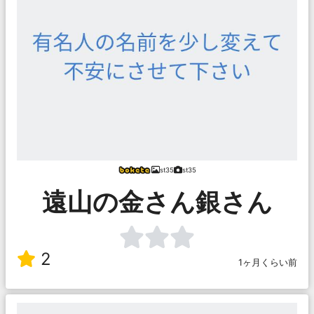
st35
st35
遠山の金さん銀さん
2
1ヶ月くらい前