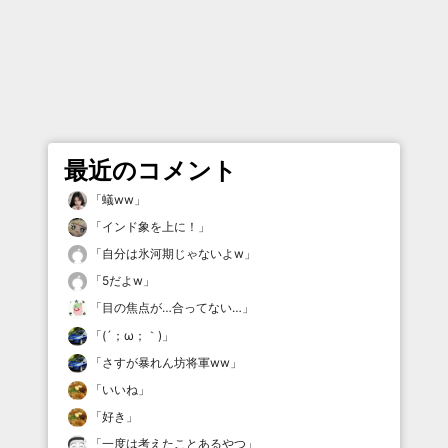
最近のコメント
「
蟻ww
」
「
インド象を上に！
」
「
自分は氷河期じゃないよw
」
「
5だよw
」
「
目の焦点が…合ってない…
」
「
(´；ω；｀)
」
「
さすが暴れん坊将軍ww
」
「
いいね
」
「
好き
」
「
一度は考えたことあるやつ
」