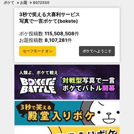
ボケて
>
お題
>
8072550
3秒で笑える大喜利サービス
写真で一言ボケて(bokete)
ボケ投稿数
115,508,508
件
お題投稿数
8,107,281
件
セーフモード オン
ボケてへようこそ