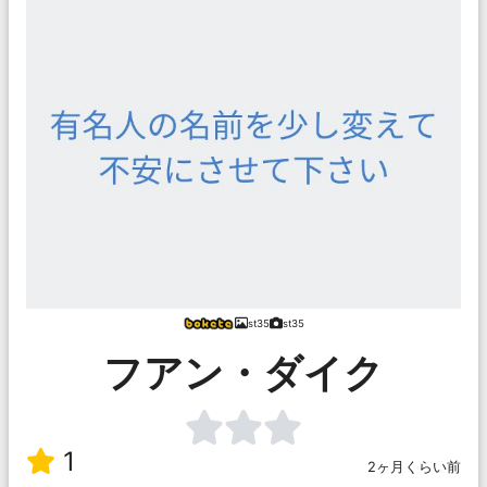
st35
st35
フアン・ダイク
1
2ヶ月くらい前