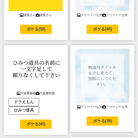
脱兎さん
脱兎さん
クリーミーな河
クリーミーな河
ボケる(
50
)
ボケる(
40
)
六波羅探題
六波羅探題
ドラえもん
クリーミーな河
クリーミーな河
ひみつ道具
ボケる(
38
)
ボケる(
40
)