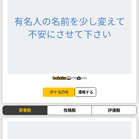
st35
st35
ボケる(
54
)
通報する
新着順
投稿順
評価順