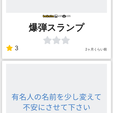
st35
st35
爆弾スランプ
3
2ヶ月くらい前