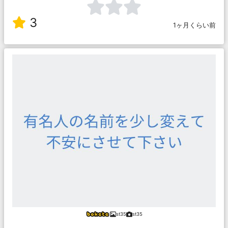
3
1ヶ月くらい前
st35
st35