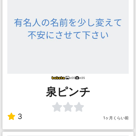
st35
st35
泉ピンチ
3
1ヶ月くらい前