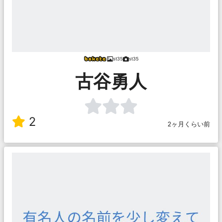
st35
st35
古谷勇人
2
2ヶ月くらい前