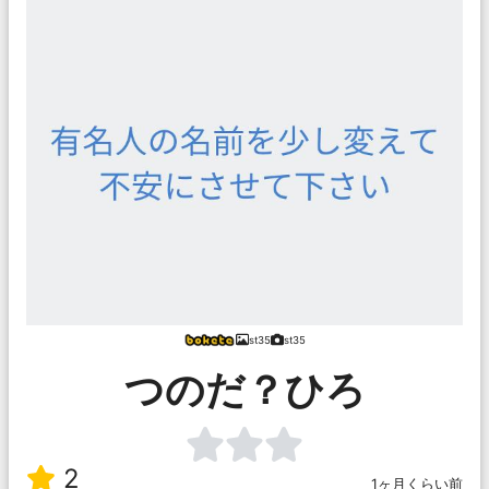
st35
st35
つのだ？ひろ
2
1ヶ月くらい前