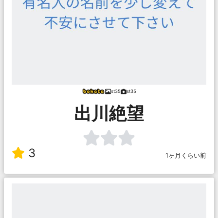
st35
st35
出川絶望
3
1ヶ月くらい前