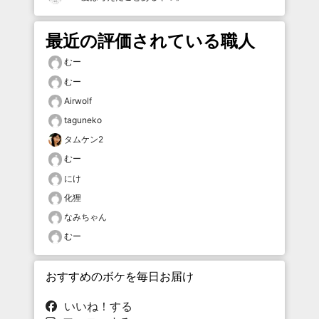
最近の評価されている職人
むー
むー
Airwolf
taguneko
タムケン2
むー
にけ
化狸
なみちゃん
むー
おすすめのボケを毎日お届け
いいね！する