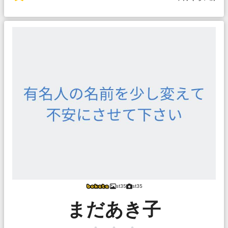
st35
st35
まだあき子