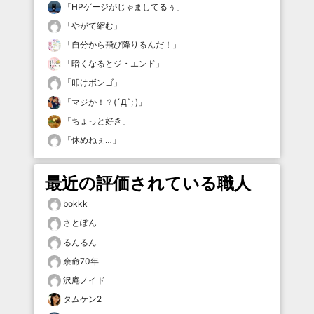
「
HPゲージがじゃましてるぅ
」
「
やがて縮む
」
「
自分から飛び降りるんだ！
」
「
暗くなるとジ・エンド
」
「
叩けボンゴ
」
「
マジか！？(´Д`; )
」
「
ちょっと好き
」
「
休めねぇ…
」
最近の評価されている職人
bokkk
さとぽん
るんるん
余命70年
沢庵ノイド
タムケン2