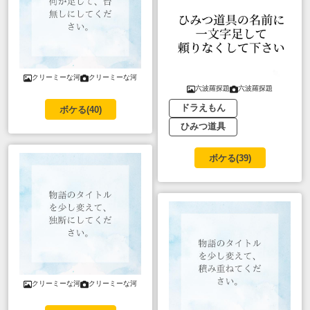
クリーミーな河
クリーミーな河
六波羅探題
六波羅探題
ドラえもん
ボケる(
40
)
ひみつ道具
ボケる(
39
)
クリーミーな河
クリーミーな河