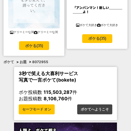
ボケて大好き
ボケて大好き
クリーミーな河
クリーミーな河
ボケる(
35
)
ボケる(
35
)
ボケて
>
お題
>
8072955
3秒で笑える大喜利サービス
写真で一言ボケて(bokete)
ボケ投稿数
115,503,287
件
お題投稿数
8,106,760
件
セーフモード オン
ボケてへようこそ