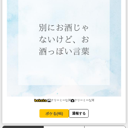
クリーミーな河
クリーミーな河
ボケる(
46
)
通報する