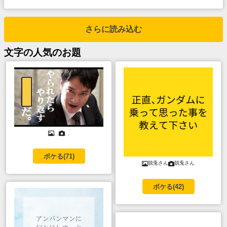
さらに読み込む
文字
の人気のお題
. .
. .
ボケる(
71
)
脱兎さん
脱兎さん
ボケる(
42
)