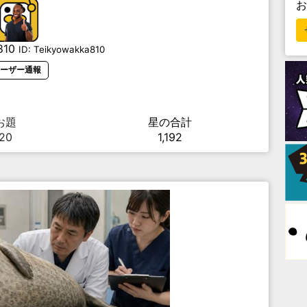
810
ID:
Teikyowakka810
ーザー通報
お題
星の合計
20
1,192