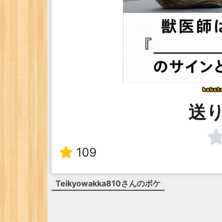
送
109
Teikyowakka810
さんのボケ