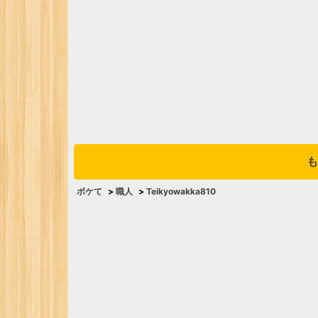
も
ボケて
>
職人
>
Teikyowakka810