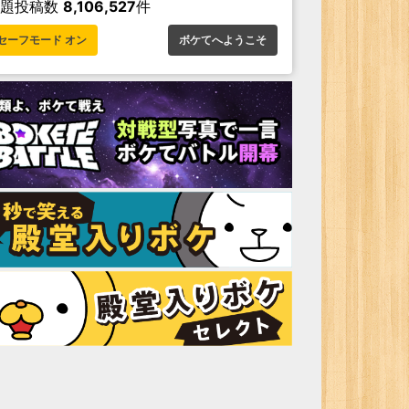
お題投稿数
8,106,527
件
セーフモード オン
ボケてへようこそ