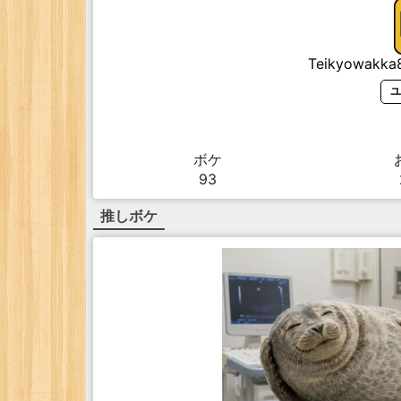
Teikyowakka
ユ
ボケ
93
推しボケ