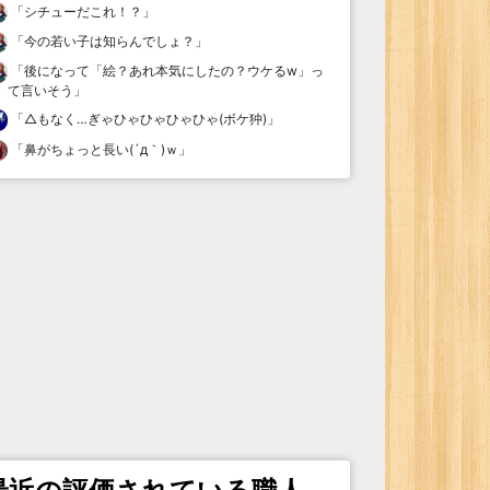
「
シチューだこれ！？
」
「
今の若い子は知らんでしょ？
」
「
後になって「絵？あれ本気にしたの？ウケるw」っ
て言いそう
」
「
△もなく…ぎゃひゃひゃひゃひゃ(ボケ狆)
」
「
鼻がちょっと長い(´д｀)ｗ
」