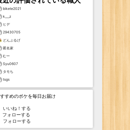
最近の評価されている職人
bikete2021
k___z
ヒデ
29430705
どんぶるげ
匿名家
むー
Syu0607
タモち
tsgs
すすめのボケを毎日お届け
いいね！する
フォローする
フォローする