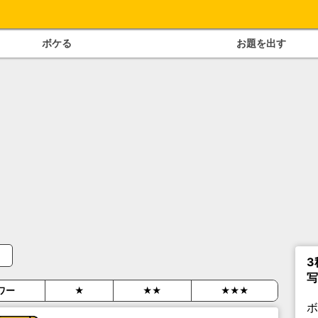
ボケる
お題を出す
3
写
ワー
★
★★
★★★