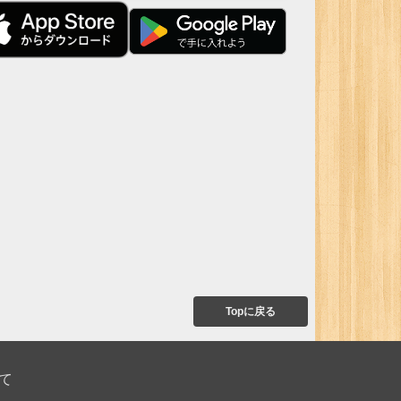
Topに戻る
て