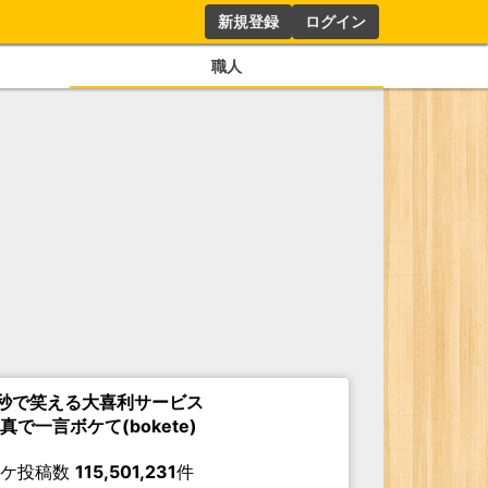
新規登録
ログイン
職人
秒で笑える大喜利サービス
真で一言ボケて(bokete)
ボケ投稿数
115,501,231
件