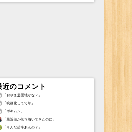
最近のコメント
「
おやま遊園地かな？
」
「
映画化してて草
」
「
ポキムン
」
「
最近値が落ち着いてきたのに
」
「
そんな苗字あんの？
」