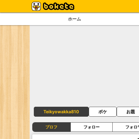
ホーム
Teikyowakka810
ボケ
お題
プロフ
フォロー
フォロ