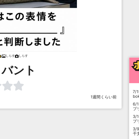
しらす
しらす
りバント
7/1
b
1週間くらい前
6/
プ
3/
プ
3/
干