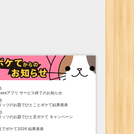
5
oketeアプリ サービス終了のお知らせ
15
リッツのお題でひとことボケて結果発表
10
リッツのお題でひと言ボケて キャンペーン
9
支でボケて2026 結果発表