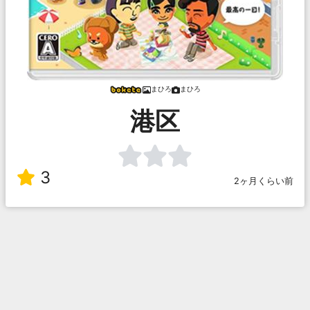
まひろ
まひろ
港区
3
2ヶ月くらい前