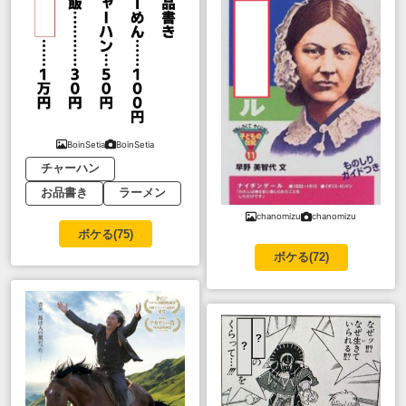
BoinSetia
BoinSetia
チャーハン
お品書き
ラーメン
chanomizu
chanomizu
ボケる(
75
)
ボケる(
72
)