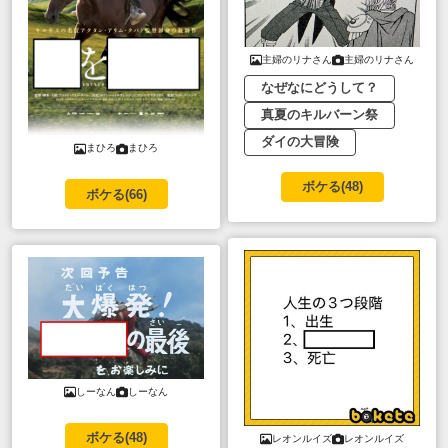
主婦のリナさん
主婦のリナさん
なぜなにどうして？
真夏のキルバーン祭
ダイの大冒険
まひろ
まひろ
ボケる(
48
)
ボケる(
66
)
しーなん
しーなん
ボケる(
48
)
レオンルイズ
レオンルイズ