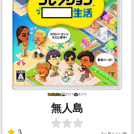
まひろ
まひろ
無人島
3
2ヶ月くらい前