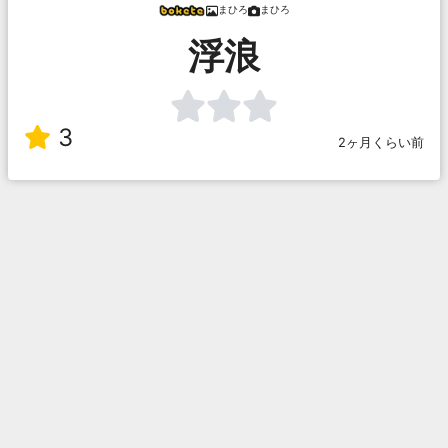
まひろ
まひろ
浮浪
3
2ヶ月くらい前