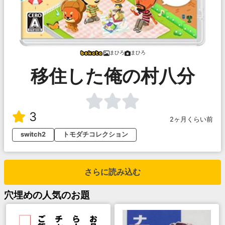
まひろ
まひろ
移住した俺の村八分
3
2ヶ月くらい前
switch2
トモダチコレクション
さらに読み込む
穴埋め
の人気のお題