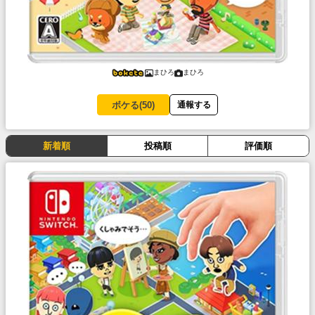
まひろ
まひろ
ボケる(
50
)
通報する
新着順
投稿順
評価順