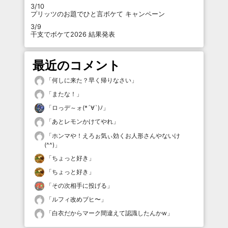
3/10
プリッツのお題でひと言ボケて キャンペーン
3/9
干支でボケて2026 結果発表
最近のコメント
「
何しに来た？早く帰りなさい
」
「
またな！
」
「
ロっデ～ォ(*´∀`)ﾉ
」
「
あとレモンかけてやれ
」
「
ホンマや！えろぉ気ぃ効くお人形さんやないけ
(^^)
」
「
ちょっと好き
」
「
ちょっと好き
」
「
その次相手に投げる
」
「
ルフィ改めブヒ〜
」
「
白衣だからマーク間違えて認識したんかw
」