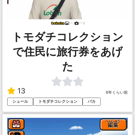
( ˙-˙ )
( ˙-˙ )
トモダチコレクション
で住民に旅行券をあげ
た
13
6年くらい前
シュール
トモダチコレクション
バカ