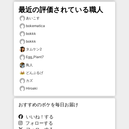
最近の評価されている職人
あいこす
bokematica
bokkk
bokkk
タムケン2
Egg_Plant7
鳥人
どんぶるげ
カズ
Hiroaki
おすすめのボケを毎日お届け
いいね！する
フォローする