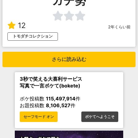
ガチ勢
12
2年くらい前
トモダチコレクション
さらに読み込む
3秒で笑える大喜利サービス
写真で一言ボケて(bokete)
ボケ投稿数
115,497,914
件
お題投稿数
8,106,527
件
セーフモード オン
ボケてへようこそ