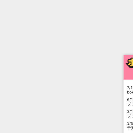
7/1
b
6/
プ
3/
プ
3/
干