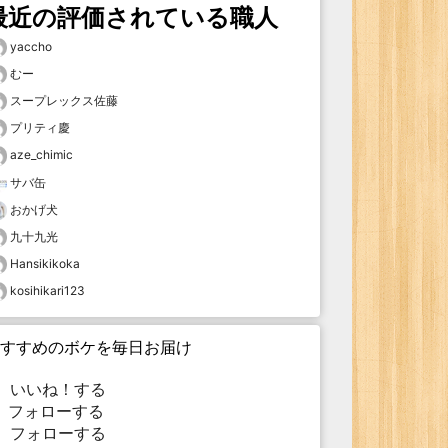
最近の評価されている職人
yaccho
むー
スープレックス佐藤
プリティ慶
aze_chimic
サバ缶
おかげ犬
九十九光
Hansikikoka
kosihikari123
すすめのボケを毎日お届け
いいね！する
フォローする
フォローする