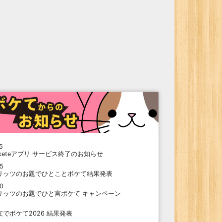
5
oketeアプリ サービス終了のお知らせ
15
リッツのお題でひとことボケて結果発表
10
リッツのお題でひと言ボケて キャンペーン
9
支でボケて2026 結果発表