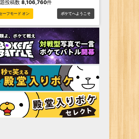
お題投稿数
8,106,760
件
セーフモード オン
ボケてへようこそ