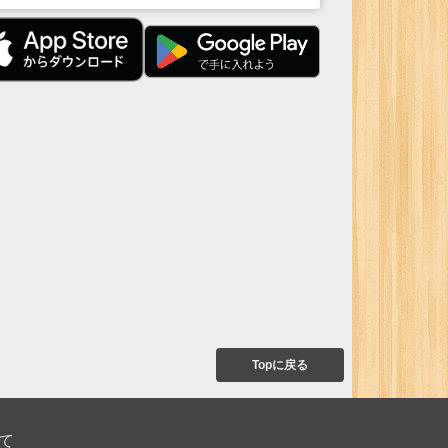
Topに戻る
て