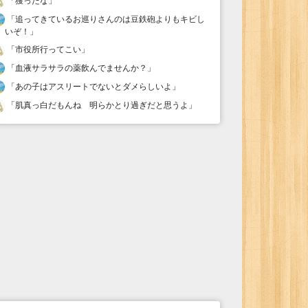
「
獲ったな
」
「
追ってきているお巡りさんのは豆鉄砲よりもキビし
いぞ！
」
「
市役所行ってこい
」
「
血液サラサラの薬飲んでませんか？
」
「
あの子はアスリートでないとダメらしいよ
」
「
肌真っ白だもんね 明らかとり過ぎだと思うよ
」