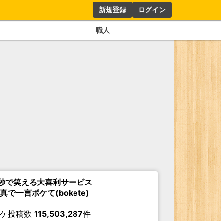
新規登録
ログイン
職人
秒で笑える大喜利サービス
真で一言ボケて(bokete)
ボケ投稿数
115,503,287
件