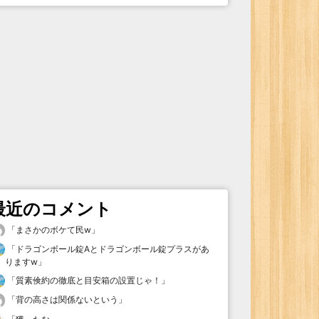
最近のコメント
「
まさかのボケて民w
」
「
ドラゴンボール錠Aとドラゴンボール錠プラスがあ
りますw
」
「
質素倹約の徹底と目安箱の設置じゃ！
」
「
背の高さは関係ないという
」