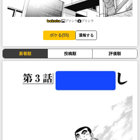
プリシラ
プリシラ
ボケる(
55
)
通報する
新着順
投稿順
評価順