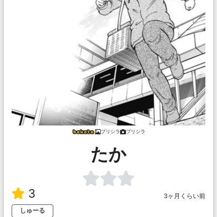
プリシラ
プリシラ
たか
3
3ヶ月くらい前
しゅーる