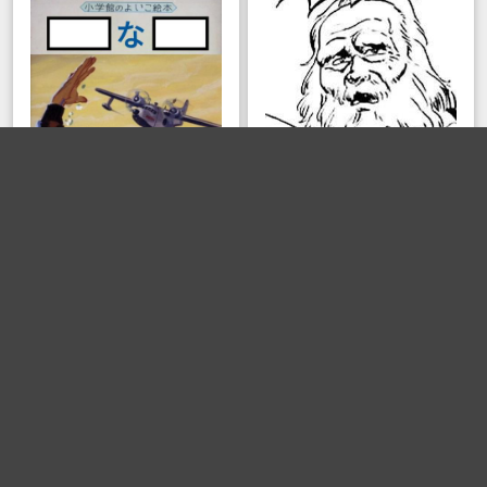
高所得者層
高所得者層
亜多魔漆黒斎
亜多魔漆黒斎
北斗の拳
ボケる(
49
)
ボケる(
45
)
ボケて
>
お題
>
8054111
3秒で笑える大喜利サービス