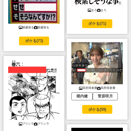
まろ
まろ
ボケる(
71
)
鯖威張る
鯖威張る
ボケる(
73
)
高所得者層
高所得者層
堀内健
菅原咲月
ボケる(
59
)
プリシラ
プリシラ