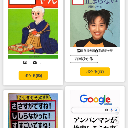
高所得者層
高所得者層
西田ひかる
....。
....。
ボケる(
87
)
ボケる(
95
)