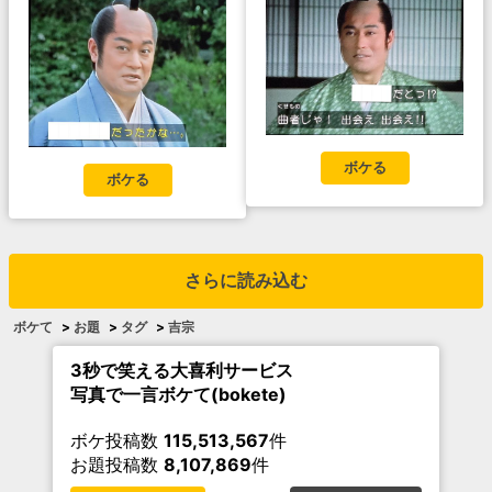
ボケる
ボケる
さらに読み込む
ボケて
>
お題
>
タグ
>
吉宗
3秒で笑える大喜利サービス
写真で一言ボケて(bokete)
ボケ投稿数
115,513,567
件
お題投稿数
8,107,869
件