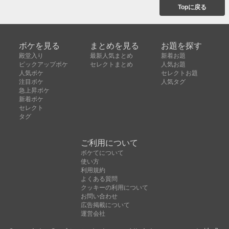
Topに戻る
ボケを見る
まとめを見る
お題を探す
殿堂入り
最新人気まとめ
新着お題
ピックアップボケ
セレクトまとめ
人気お題
人気ボケ
セレクトお題
注目ボケ
人気タグ
急上昇ボケ
新着ボケ
セレクト
タグ
ご利用について
ボケてについて
使い方
利用規約
よくある質問
クッキーの利用について
お問い合わせ
広告掲載について
運営会社