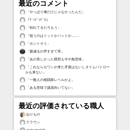
最近のコメント
「
やっぱり俺だけじゃなかったんだ
」
「
ﾄﾞﾝﾄﾞﾝﾄﾞﾝ!
」
「
枯れてるだろもう
」
「
狙うのはミットかバットか……
」
「
ホントそう
」
「
腹減るの早すぎて草
」
「
あの美しかった模型も今や無意味
」
「
これならセワシが来た矛盾はないしタイムパトロー
ルも来ない
」
「
一般人の格闘家レベルかよ
」
「
ある意味で議員向いてない
」
最近の評価されている職人
ねりもの
クラウン
orekumakiti