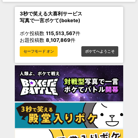
3秒で笑える大喜利サービス
写真で一言ボケて(bokete)
ボケ投稿数
115,513,567
件
お題投稿数
8,107,869
件
セーフモード オン
ボケてへようこそ