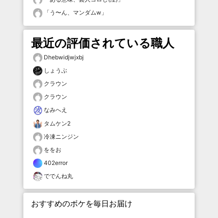
「
う〜ん、マンダムw
」
最近の評価されている職人
Dhebwidjwjxbj
しょうぶ
クラウン
クラウン
なみへえ
タムケン2
冷凍ニンジン
ををお
402error
ででんね丸
おすすめのボケを毎日お届け