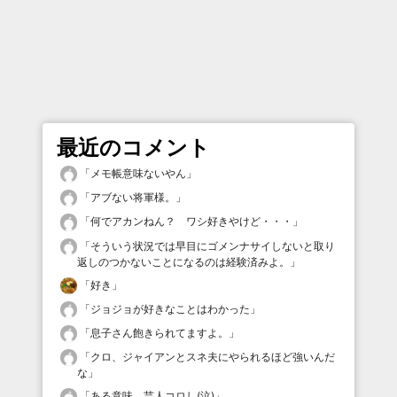
最近のコメント
「
メモ帳意味ないやん
」
「
アブない将軍様。
」
「
何でアカンねん？ ワシ好きやけど・・・
」
「
そういう状況では早目にゴメンナサイしないと取り
返しのつかないことになるのは経験済みよ。
」
「
好き
」
「
ジョジョが好きなことはわかった
」
「
息子さん飽きられてますよ。
」
「
クロ、ジャイアンとスネ夫にやられるほど強いんだ
な
」
「
ある意味、芸人コロし(泣)
」