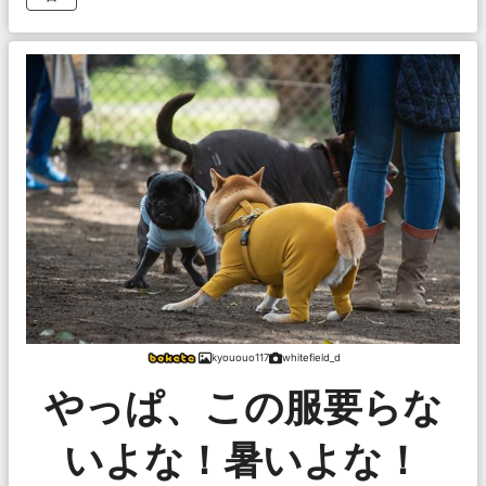
kyououo117
whitefield_d
やっぱ、この服要らな
いよな！暑いよな！