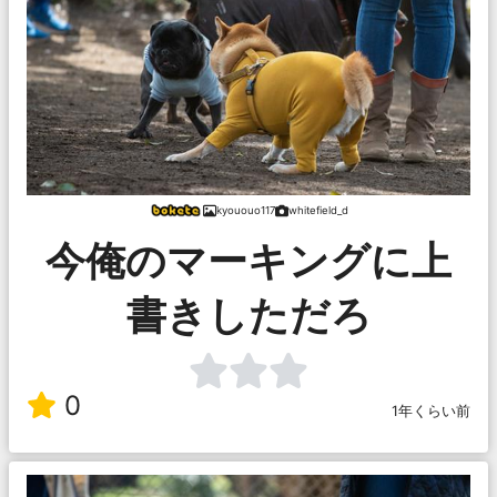
kyououo117
whitefield_d
今俺のマーキングに上
書きしただろ
0
1年くらい前