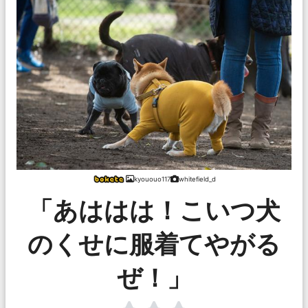
kyououo117
whitefield_d
「あははは！こいつ犬
のくせに服着てやがる
ぜ！」