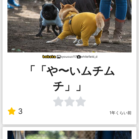
kyououo117
whitefield_d
「「や〜いムチム
チ」」
3
1年くらい前