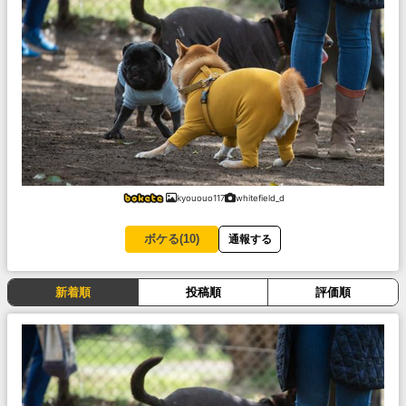
kyououo117
whitefield_d
ボケる(
10
)
通報する
新着順
投稿順
評価順