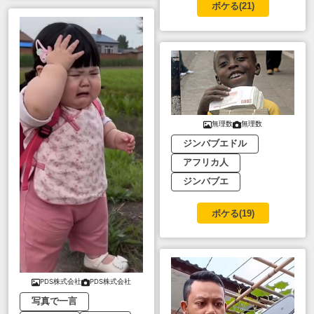
ボケる(
21
)
無理数
無理数
ジンバブエドル
アフリカ人
ジンバブエ
ボケる(
19
)
PDS株式会社
PDS株式会社
写真で一言