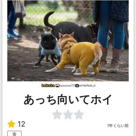
kyououo117
whitefield_d
あっち向いてホイ
12
1年くらい前
舌