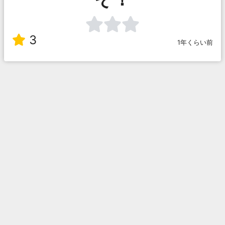
3
1年くらい前