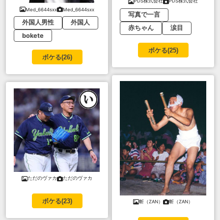
PDS株式会社
PDS株式会社
Med_6644sxx
Med_6644sxx
写真で一言
外国人男性
外国人
赤ちゃん
涙目
bokete
ボケる(
25
)
ボケる(
26
)
ただのヴァカ
ただのヴァカ
ボケる(
23
)
斬（ZAN）
斬（ZAN）