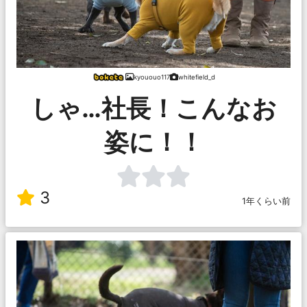
kyououo117
whitefield_d
しゃ…社長！こんなお
姿に！！
3
1年くらい前