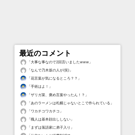
最近のコメント
「
大事な事なので2回言いましたwww
」
「
なんで乃木坂の人が(笑)
」
「
花言葉が気になるところ？？
」
「
手術はよ！
」
「
ザリガ菜、褒め言葉やったん！？
」
「
あのラーメンは札幌じゃないとこで作られている
」
「
ワカチコワカチコ
」
「
職人は基本顔出ししない
」
「
まずは落語家に弟子入り
」