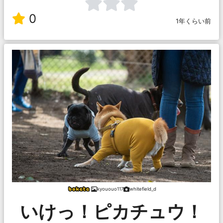
0
1年くらい前
kyououo117
whitefield_d
いけっ！ピカチュウ！