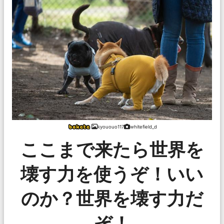
kyououo117
whitefield_d
ここまで来たら世界を
壊す力を使うぞ！いい
のか？世界を壊す力だ
ぞ！