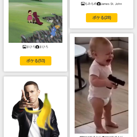
もみもめ
James St. John
ボケる(
28
)
まひろ
まひろ
ボケる(
53
)