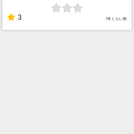
3
1年くらい前