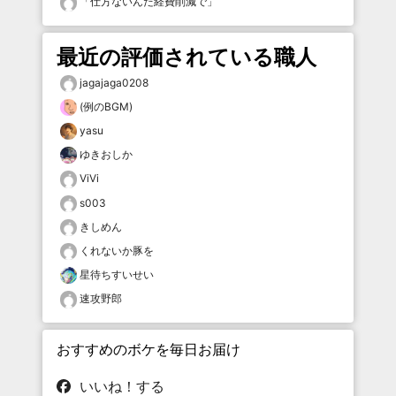
「
仕方ないんだ経費削減で
」
最近の評価されている職人
jagajaga0208
(例のBGM)
yasu
ゆきおしか
ViVi
s003
きしめん
くれないか豚を
星待ちすいせい
速攻野郎
おすすめのボケを毎日お届け
いいね！する