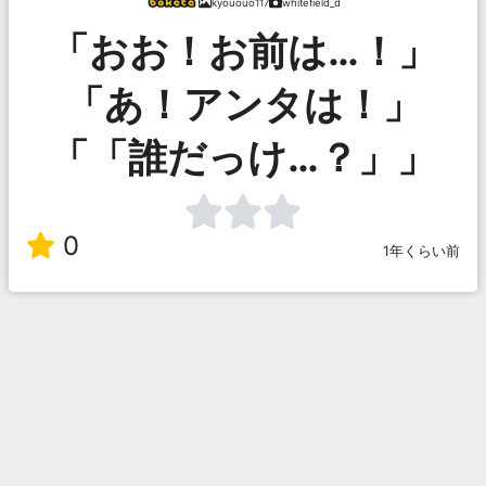
kyououo117
whitefield_d
「おお！お前は…！」
「あ！アンタは！」
「「誰だっけ…？」」
0
1年くらい前