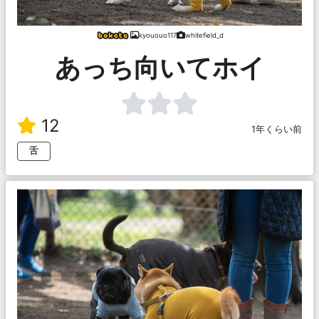
kyououo117
whitefield_d
あっち向いてホイ
12
1年くらい前
舌