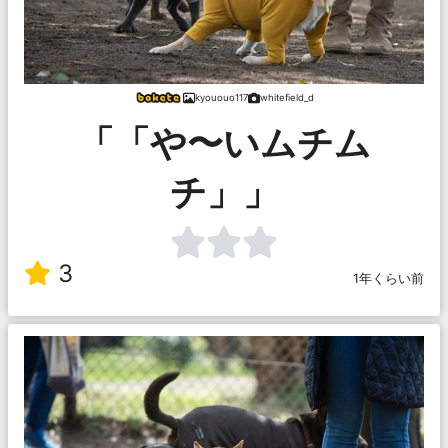
kyououo117
whitefield_d
「「や〜いムチム
チ」」
3
1年くらい前