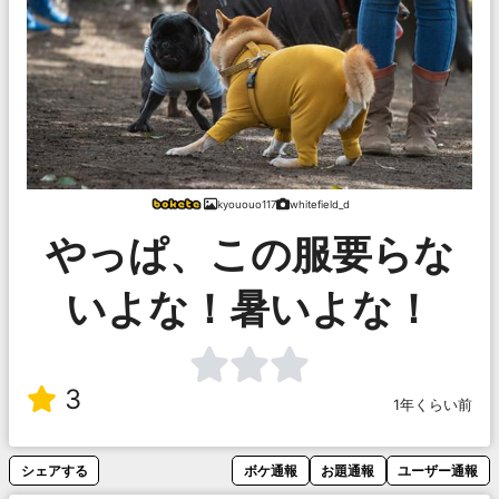
kyououo117
whitefield_d
やっぱ、この服要らな
いよな！暑いよな！
3
1年くらい前
シェアする
ボケ通報
お題通報
ユーザー通報