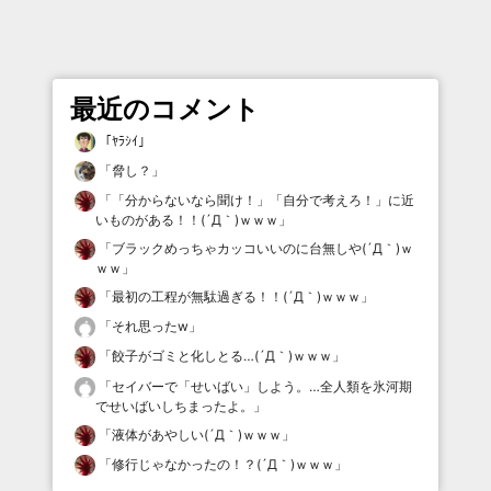
最近のコメント
「
ﾔﾗｼｲ
」
「
脅し？
」
「
「分からないなら聞け！」「自分で考えろ！」に近
いものがある！！(´Д｀)ｗｗｗ
」
「
ブラックめっちゃカッコいいのに台無しや(´Д｀)ｗ
ｗｗ
」
「
最初の工程が無駄過ぎる！！(´Д｀)ｗｗｗ
」
「
それ思ったw
」
「
餃子がゴミと化しとる…(´Д｀)ｗｗｗ
」
「
セイバーで「せいばい」しよう。…全人類を氷河期
でせいばいしちまったよ。
」
「
液体があやしい(´Д｀)ｗｗｗ
」
「
修行じゃなかったの！？(´Д｀)ｗｗｗ
」