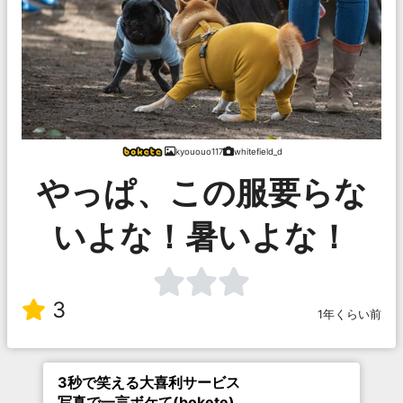
kyououo117
whitefield_d
やっぱ、この服要らな
いよな！暑いよな！
3
1年くらい前
3秒で笑える大喜利サービス
写真で一言ボケて(bokete)