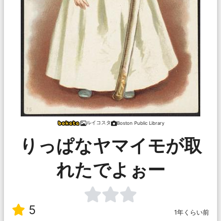
ルイコスタ
Boston Public Library
りっぱなヤマイモが取
れたでよぉー
5
1年くらい前