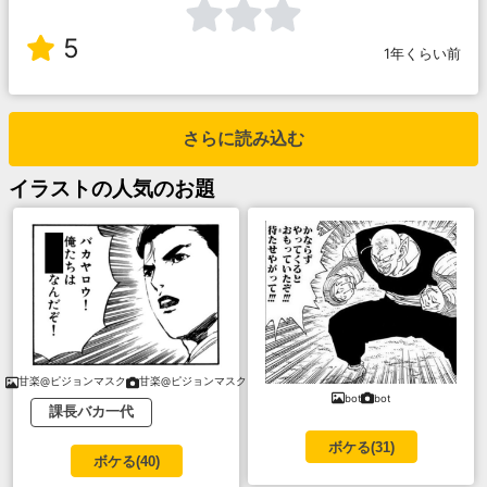
5
1年くらい前
さらに読み込む
イラスト
の人気のお題
甘楽@ピジョンマスク
甘楽@ピジョンマスク
bot
bot
課長バカ一代
ボケる(
31
)
ボケる(
40
)