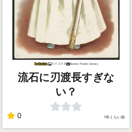
ルイコスタ
Boston Public Library
流石に刃渡長すぎな
い？
0
1年くらい前