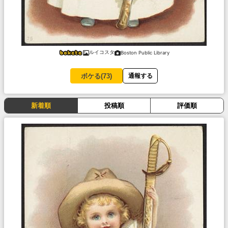
ルイコスタ
Boston Public Library
ボケる(
73
)
通報する
新着順
投稿順
評価順