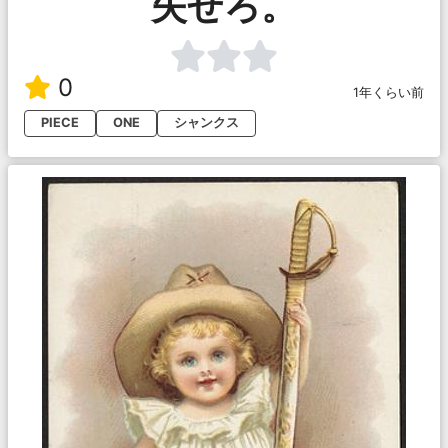
失せろ。
0
1年くらい前
PIECE
ONE
シャンクス