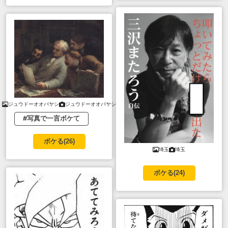
ジュウドーオオバヤシ
ジュウドーオオバヤシ
#写真で一言ボケて
ボケる(
26
)
埼玉
埼玉
ボケる(
24
)