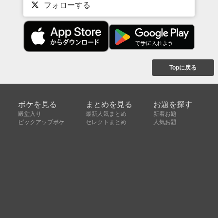
フォローする
Topに戻る
ボケを見る
まとめを見る
お題を探す
殿堂入り
最新人気まとめ
新着お題
ピックアップボケ
セレクトまとめ
人気お題
人気ボケ
セレクトお題
注目ボケ
人気タグ
急上昇ボケ
新着ボケ
セレクト
タグ
ご利用について
ボケてについて
使い方