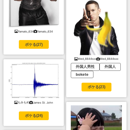
Yamato_634
Yamato_634
ボケる(
27
)
Med_6644sxx
Med_6644sxx
外国人男性
外国人
bokete
ボケる(
23
)
もみもめ
James St. John
ボケる(
24
)