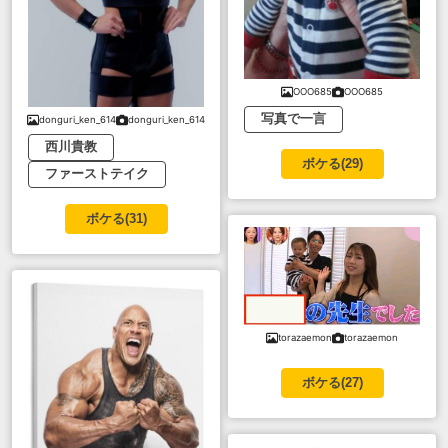
OOO685
OOO685
写真で一言
donguri_ken_614
donguri_ken_614
西川貴教
ボケる(
29
)
ファーストテイク
ボケる(
31
)
torazaemon
torazaemon
ボケる(
27
)