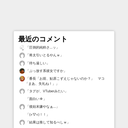
最近のコメント
「
圧倒的純粋さ…ッ
」
「
将太引いとるやんｗ
」
「
待ち遠しい
」
「
ぶっ放す系彼女ですか
」
「
番長「お前、鮎原こずえじゃないのか？」 マコ
「まあ、失礼ね！」
」
「
タグが、VTuberみたい
」
「
面白い☆
」
「
後始末嫌やなぁ…
」
「
(>▽<)！！
」
「
結果は推して知るべしｗ
」