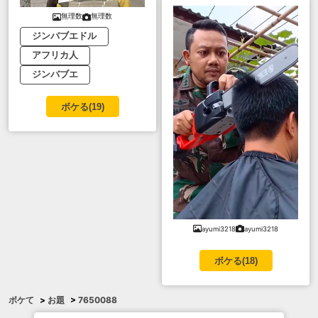
無理数
無理数
ジンバブエドル
アフリカ人
ジンバブエ
ボケる(
19
)
ayumi3218
ayumi3218
ボケる(
18
)
ボケて
>
お題
>
7650088