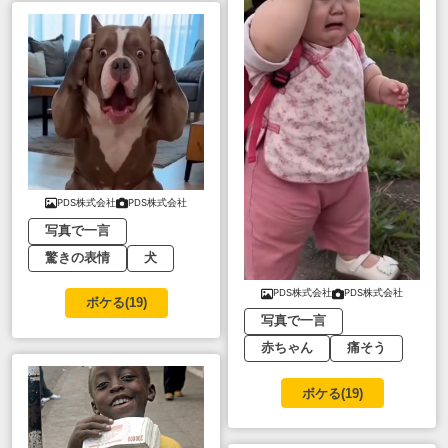
PDS株式会社
PDS株式会社
写真で一言
驚きの表情
犬
PDS株式会社
PDS株式会社
ボケる(
19
)
写真で一言
赤ちゃん
痛そう
ボケる(
19
)