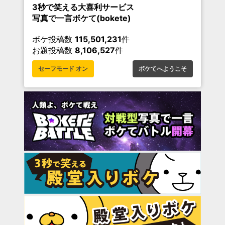
3秒で笑える大喜利サービス
写真で一言ボケて(bokete)
ボケ投稿数
115,501,231
件
お題投稿数
8,106,527
件
セーフモード オン
ボケてへようこそ