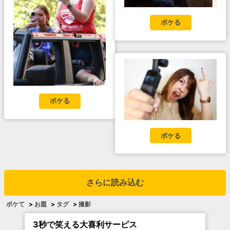
ボケる
ボケる
ボケる
さらに読み込む
ボケて
>
お題
>
タグ
>
撮影
3秒で笑える大喜利サービス