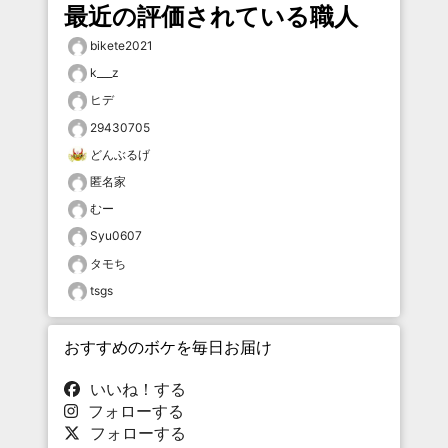
最近の評価されている職人
bikete2021
k___z
ヒデ
29430705
どんぶるげ
匿名家
むー
Syu0607
タモち
tsgs
おすすめのボケを毎日お届け
いいね！する
フォローする
フォローする