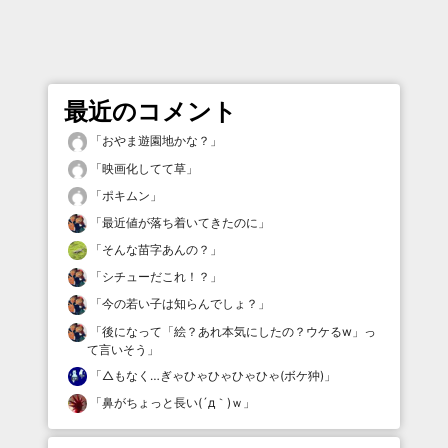
最近のコメント
「
おやま遊園地かな？
」
「
映画化してて草
」
「
ポキムン
」
「
最近値が落ち着いてきたのに
」
「
そんな苗字あんの？
」
「
シチューだこれ！？
」
「
今の若い子は知らんでしょ？
」
「
後になって「絵？あれ本気にしたの？ウケるw」っ
て言いそう
」
「
△もなく…ぎゃひゃひゃひゃひゃ(ボケ狆)
」
「
鼻がちょっと長い(´д｀)ｗ
」