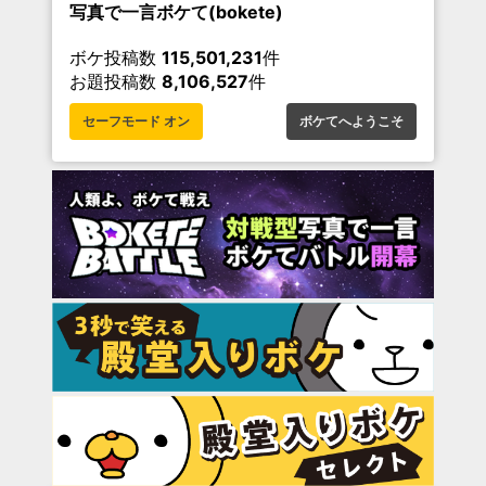
写真で一言ボケて(bokete)
ボケ投稿数
115,501,231
件
お題投稿数
8,106,527
件
セーフモード オン
ボケてへようこそ