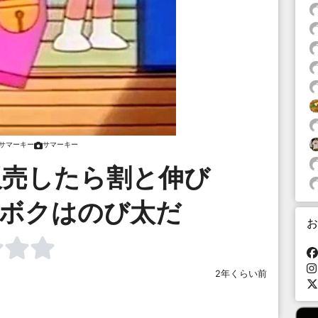
サマーキー
サマーキー
販売したら割と伸び
…ボクはのび太だ
お
2年くらい前