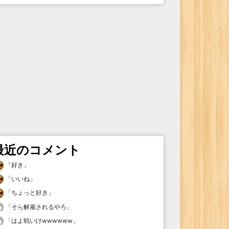
最近のコメント
「
好き
」
「
いいね
」
「
ちょっと好き
」
「
そら解雇されるやろ
」
「
はよ戦いけwwwwww
」