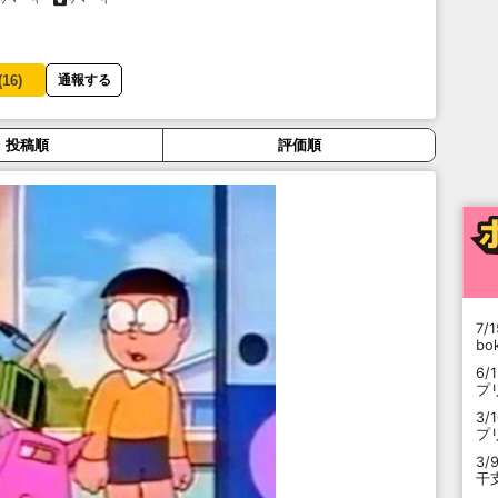
(
16
)
通報する
投稿順
評価順
7/1
b
6/
プ
3/
プ
3/
干