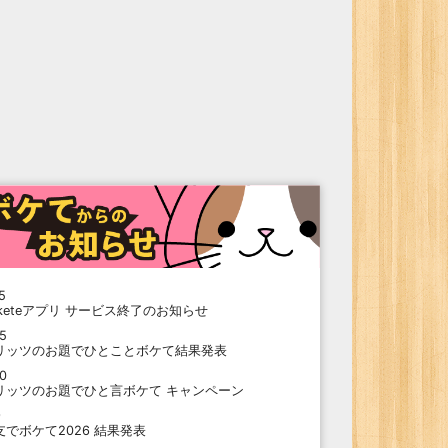
5
oketeアプリ サービス終了のお知らせ
15
リッツのお題でひとことボケて結果発表
10
リッツのお題でひと言ボケて キャンペーン
9
支でボケて2026 結果発表