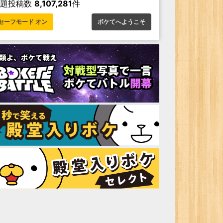
お題投稿数
8,107,281
件
セーフモード オン
ボケてへようこそ