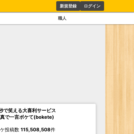
新規登録
ログイン
職人
秒で笑える大喜利サービス
真で一言ボケて(bokete)
ボケ投稿数
115,508,508
件