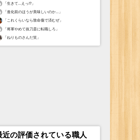
「
生きて…えっ!?
」
「
進化前のほうが美味しいのか…
」
「
これくらいなら致命傷で済むぜ
」
「
将軍やめて抜刀斎に転職しろ
」
「
ねりものさんだ笑
」
最近の評価されている職人