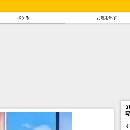
ボケる
お題を出す
3
写