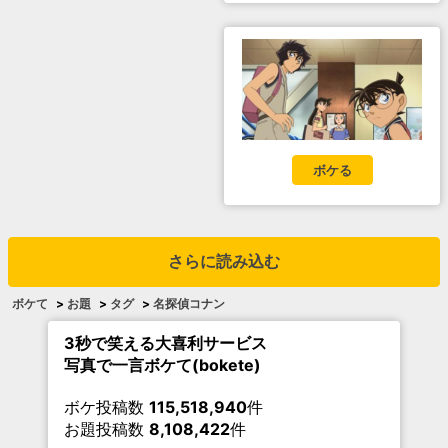
ボケる
さらに読み込む
ボケて
>
お題
>
タグ
>
名探偵コナン
3秒で笑える大喜利サービス
写真で一言ボケて(bokete)
ボケ投稿数
115,518,940
件
お題投稿数
8,108,422
件