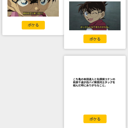
ボケる
ボケる
ボケる