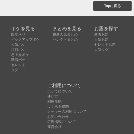
Topに戻る
ボケを見る
まとめを見る
お題を探す
殿堂入り
最新人気まとめ
新着お題
ピックアップボケ
セレクトまとめ
人気お題
人気ボケ
セレクトお題
注目ボケ
人気タグ
急上昇ボケ
新着ボケ
セレクト
タグ
ご利用について
ボケてについて
使い方
利用規約
よくある質問
クッキーの利用について
お問い合わせ
広告掲載について
運営会社