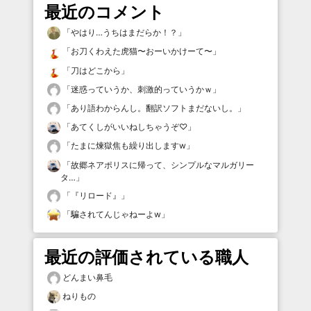
最近のコメント
「
やはり…うちはまだらか！？
」
「
お刀くわえた虎猫〜おーいかけーて〜
」
「
刀はどこから
」
「
迷惑っていうか、刺激的っていうかｗ
」
「
あり語わからんし。翻訳ソフトまだないし。
」
「
あてくしがいいねしちゃうぞ♡
」
「
たまに煉獄焦も繰り出しますw
」
「
故郷ネアポリスに帰って、シンプルなマルガリー
タ…
」
「
『リロード』
」
「
騙されてんじゃねーよw
」
最近の評価されている職人
どんまい鼻毛
ねりもの