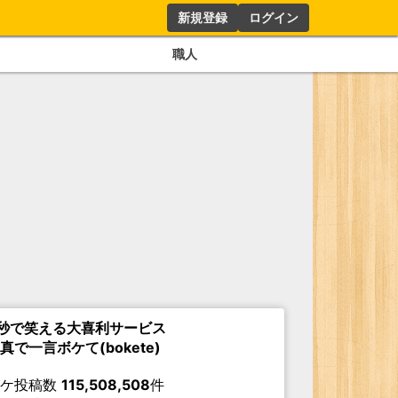
新規登録
ログイン
職人
秒で笑える大喜利サービス
真で一言ボケて(bokete)
ボケ投稿数
115,508,508
件