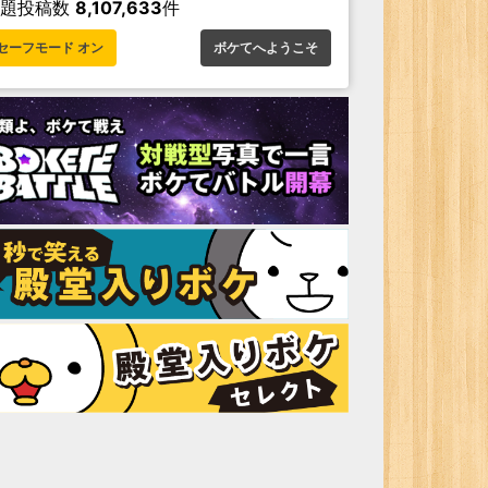
お題投稿数
8,107,633
件
セーフモード オン
ボケてへようこそ