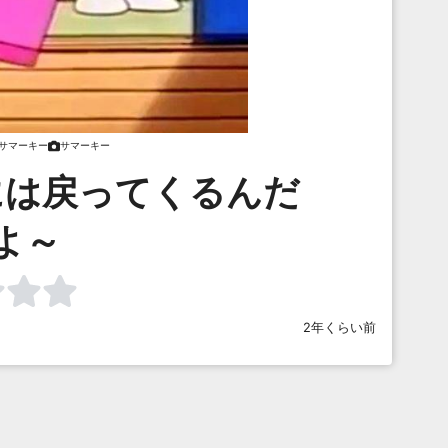
サマーキー
サマーキー
には戻ってくるんだ
よ～
2年くらい前