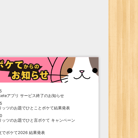
5
oketeアプリ サービス終了のお知らせ
15
リッツのお題でひとことボケて結果発表
10
リッツのお題でひと言ボケて キャンペーン
9
支でボケて2026 結果発表