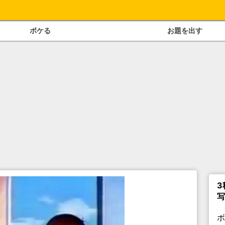
ボケる
お題を出す
3
写