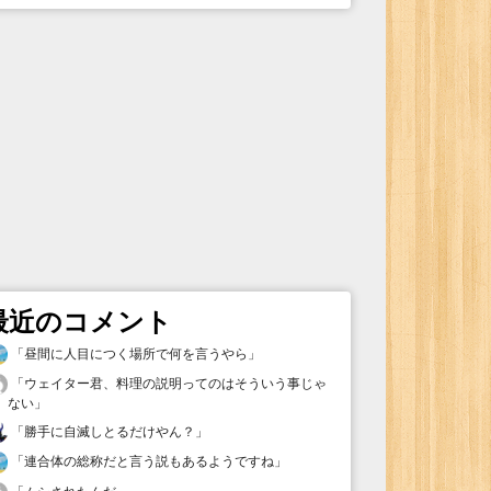
最近のコメント
「
昼間に人目につく場所で何を言うやら
」
「
ウェイター君、料理の説明ってのはそういう事じゃ
ない
」
「
勝手に自滅しとるだけやん？
」
「
連合体の総称だと言う説もあるようですね
」