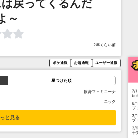
には戻ってくるんだ
よ～
2年くらい前
ボケ通報
お題通報
ユーザー通報
星つけた順
7/1
軟膏フェミニーナ
b
ニック
6/
プ
3/
っと見る
プ
3/
干