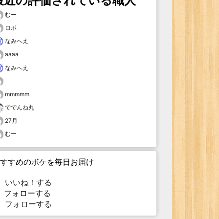
最近の評価されている職人
むー
ロボ
なみへえ
aaaa
なみへえ
mmmmm
ででんね丸
27月
むー
すすめのボケを毎日お届け
いいね！する
フォローする
フォローする