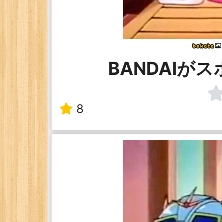
BANDAIが
8