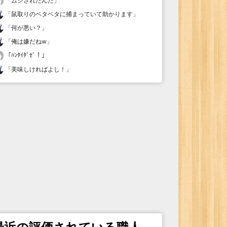
「
ムシされたんだ
」
「
鼠取りのベタベタに捕まっていて助かります
」
「
何が悪い？
」
「
俺は嫌だねw
」
「
ﾊﾝﾀｲﾀﾞｾﾞ！
」
「
美味しければよし！
」