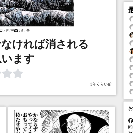
うざい棒
うざい棒
でなければ消される
思います
3年くらい前
お