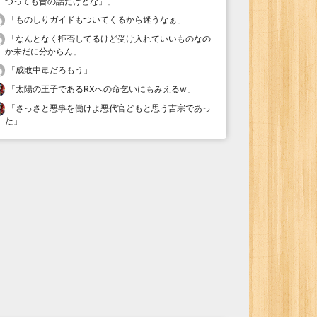
つっても昔の話だけどな」
」
「
ものしりガイドもついてくるから迷うなぁ
」
「
なんとなく拒否してるけど受け入れていいものなの
か未だに分からん
」
「
成敗中毒だろもう
」
「
太陽の王子であるRXへの命乞いにもみえるw
」
「
さっさと悪事を働けよ悪代官どもと思う吉宗であっ
た
」