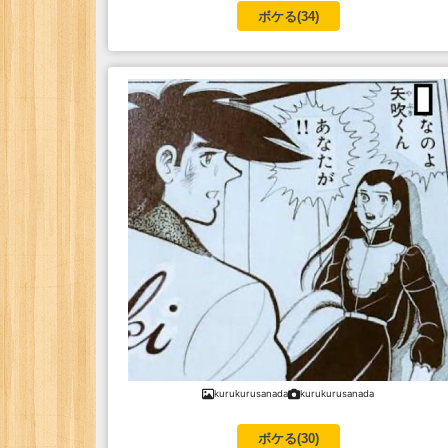
ボケる(
34
)
kurukurusanada
kurukurusanada
ボケる(
30
)