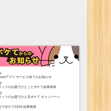
5
oketeアプリ サービス終了のお知らせ
15
リッツのお題でひとことボケて結果発表
10
リッツのお題でひと言ボケて キャンペーン
9
支でボケて2026 結果発表