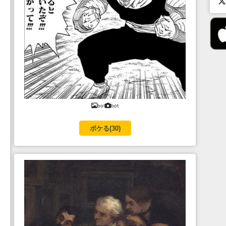
bot
bot
ボケる(
30
)