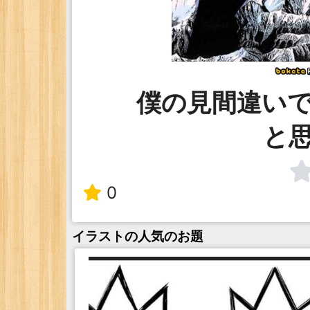
僕の見間違い
と
0
イラスト
の人気のお題