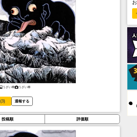
うざい棒
うざい棒
(
3
)
通報する
投稿順
評価順