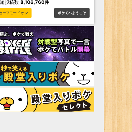
お題投稿数
8,106,760
件
セーフモード オン
ボケてへようこそ