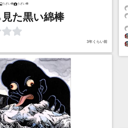
うざい棒
うざい棒
ら見た黒い綿棒
3年くらい前