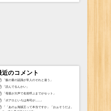
最近のコメント
「
飯の量の認識が常人のそれと違う
」
「
読んでるんかい
」
「
母親が大声で名前呼ぶまでがセット
」
「
ポアロといろは寿司が……
」
「
「あのぉ海賊王って本当ですか」「おぉそうだよ。