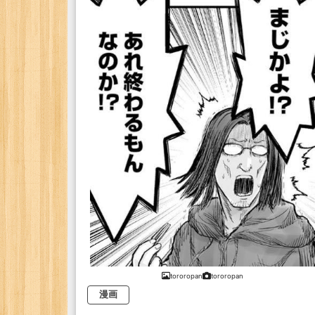
tororopan
tororopan
漫画