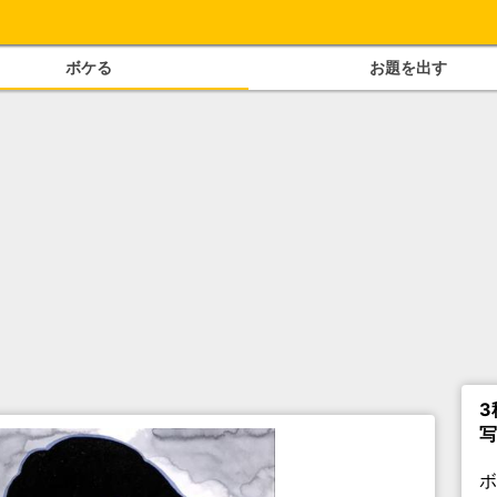
ボケる
お題を出す
3
写