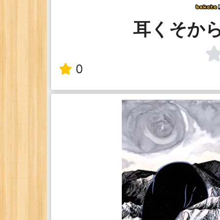
耳くそか
0