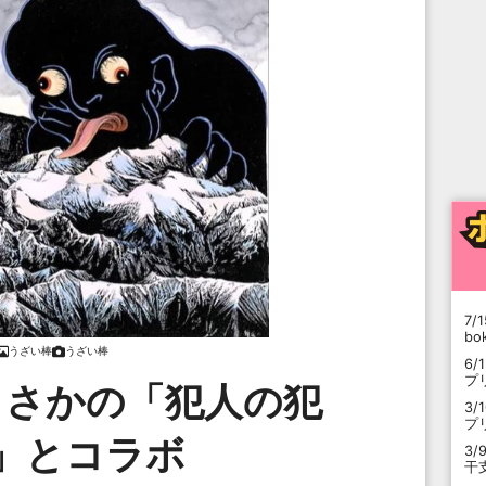
7/1
b
うざい棒
うざい棒
6/
プ
まさかの「犯人の犯
3/
プ
」とコラボ
3/
干