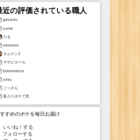
最近の評価されている職人
jprkanto
yume
だる
mmmmm
タムケン2
マサピエール
bokematica
yasu
ごっさん
新入りボケて民
すすめのボケを毎日お届け
いいね！する
フォローする