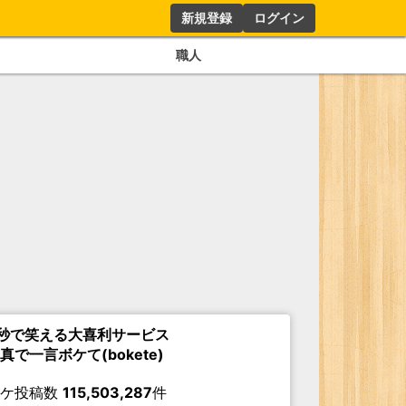
新規登録
ログイン
職人
秒で笑える大喜利サービス
真で一言ボケて(bokete)
ボケ投稿数
115,503,287
件