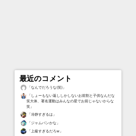
最近のコメント
「
なんでだろうな(笑)
」
「
しょーもない返ししかしないお前割と子供なんだな
笑大体、署名運動はみんなの星でお前じゃないからな
笑
」
「
冷静すぎるは
」
「
ジャムパンかな
」
「
上級すぎるだろw
」