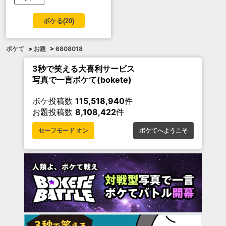
ボケる(
20
)
ボケて
>
お題
>
6808018
3秒で笑える大喜利サービス
写真で一言ボケて(bokete)
ボケ投稿数
115,518,940
件
お題投稿数
8,108,422
件
セーフモード オン
ボケてへようこそ