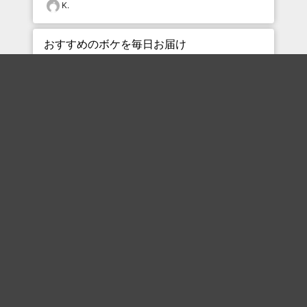
K.
おすすめのボケを毎日お届け
いいね！する
フォローする
フォローする
Topに戻る
ボケを見る
まとめを見る
お題を探す
殿堂入り
最新人気まとめ
新着お題
ピックアップボケ
セレクトまとめ
人気お題
人気ボケ
セレクトお題
注目ボケ
人気タグ
急上昇ボケ