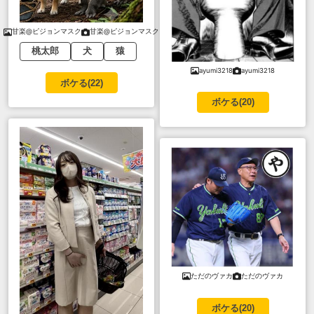
甘楽@ピジョンマスク
甘楽@ピジョンマスク
桃太郎
犬
猿
ayumi3218
ayumi3218
ボケる(
22
)
ボケる(
20
)
ただのヴァカ
ただのヴァカ
ボケる(
20
)