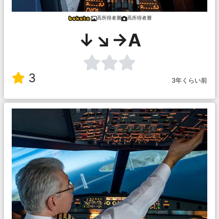
高所得者層
高所得者層
↓↘→A
3
3年くらい前