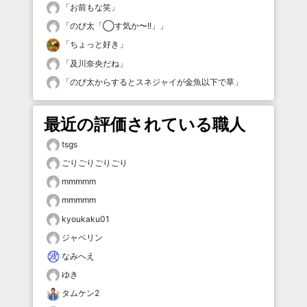
「
お前もな笑
」
「
のび太「◯す気か〜!!」
」
「
ちょっと好き
」
「
及川奈央だね
」
「
のび太からするとスネジャイが金魚以下で草
」
最近の評価されている職人
tsgs
ごりごりごりごり
mmmmm
mmmmm
kyoukaku01
ジャベリン
なみへえ
ゆき
タムケン2