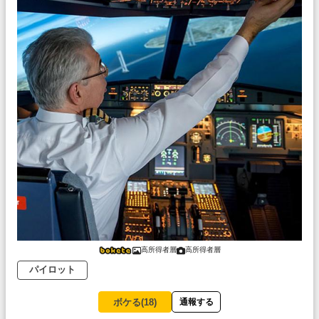
高所得者層
高所得者層
パイロット
ボケる(
18
)
通報する