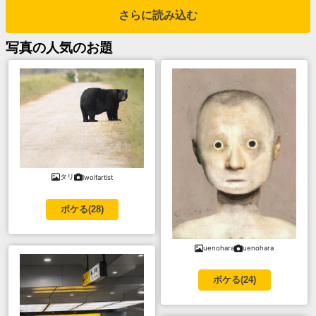
さらに読み込む
写真
の人気のお題
タリ
lwolfartist
ボケる(
28
)
uenohara
uenohara
ボケる(
24
)