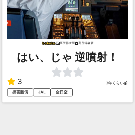
高所得者層
高所得者層
はい、じゃ 逆噴射！
3
3年くらい前
損害賠償
JAL
全日空