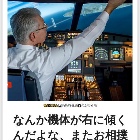
高所得者層
高所得者層
なんか機体が右に傾く
んだよな、またお相撲