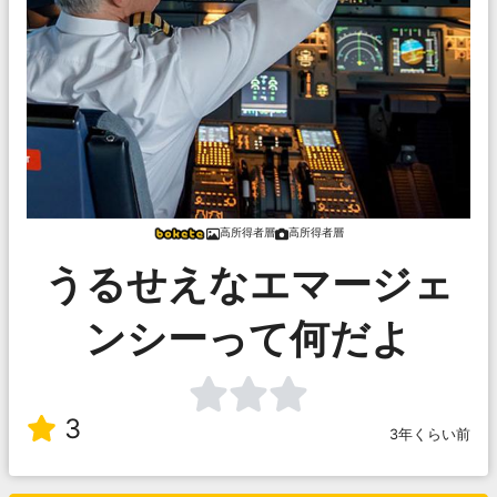
高所得者層
高所得者層
うるせえなエマージェ
ンシーって何だよ
3
3年くらい前