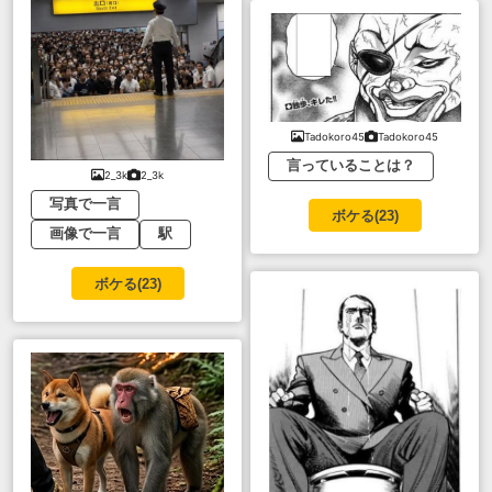
Tadokoro45
Tadokoro45
言っていることは？
2_3k
2_3k
写真で一言
ボケる(
23
)
画像で一言
駅
ボケる(
23
)