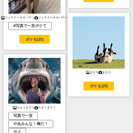
ジュウドーオオバヤシ
ジュウドーオオバヤシ
#写真で一言ボケて
ボケる(
20
)
まひろ
まひろ
ボケる(
20
)
ちゅうまぞう
ちゅうまぞう
写真で一言
やあみんな！俺だ！
サメ