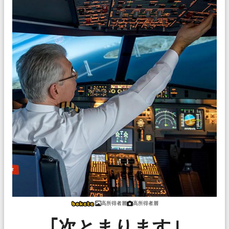
高所得者層
高所得者層
｢次とまります｣