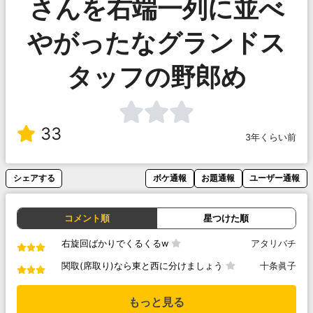
さんを右端一列に並べ
やがったなグランドス
タッフの野郎め
33
3年くらい前
シェアする
ボケ通報
お題通報
ユーザー通報
コメント順
星つけた順
右旋回ばかりでくるくるw
アタリバチ
関取(席取り)なら東と西に分けましょう
十条眞子
もっと見る