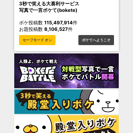
3秒で笑える大喜利サービス
写真で一言ボケて(bokete)
ボケ投稿数
115,497,914
件
お題投稿数
8,106,527
件
セーフモード オン
ボケてへようこそ