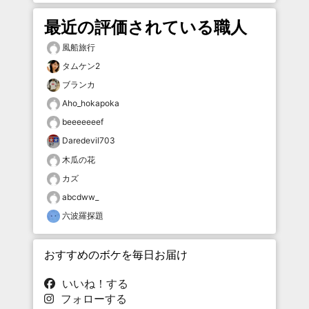
最近の評価されている職人
風船旅行
タムケン2
ブランカ
Aho_hokapoka
beeeeeeef
Daredevil703
木瓜の花
カズ
abcdww_
六波羅探題
おすすめのボケを毎日お届け
いいね！する
フォローする