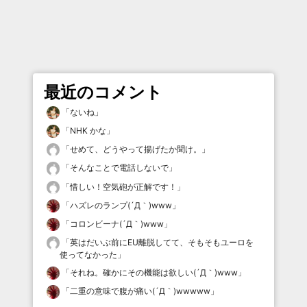
最近のコメント
「
ないね
」
「
NHK かな
」
「
せめて、どうやって揚げたか聞け。
」
「
そんなことで電話しないで
」
「
惜しい！空気砲が正解です！
」
「
ハズレのランプ(´Д｀)www
」
「
コロンビーナ(´Д｀)www
」
「
英はだいぶ前にEU離脱してて、そもそもユーロを
使ってなかった
」
「
それね。確かにその機能は欲しい(´Д｀)www
」
「
二重の意味で腹が痛い(´Д｀)wwwww
」