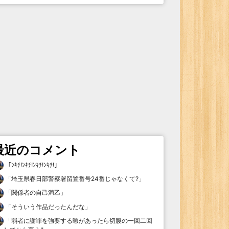
最近のコメント
「
ﾝｷﾁ!ﾝｷﾁ!ﾝｷﾁ!ﾝｷﾁ!
」
「
埼玉県春日部警察署留置番号24番じゃなくて?
」
「
関係者の自己満乙
」
「
そういう作品だったんだな
」
「
弱者に謝罪を強要する暇があったら切腹の一回二回