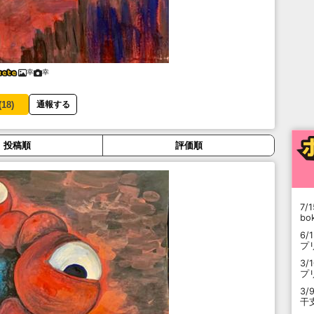
幸
幸
(
18
)
通報する
投稿順
評価順
7/1
b
6/
プ
3/
プ
3/
干