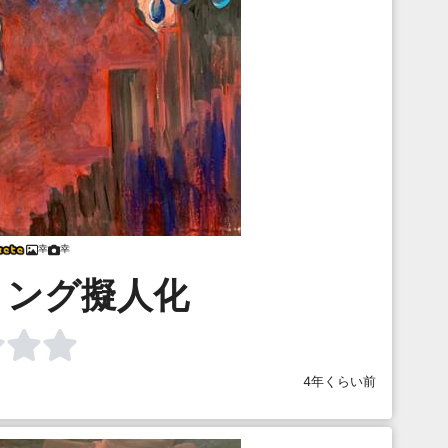
幸
幸
リング擬人化
4年くらい前