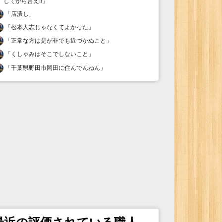
してから言え!!
」
「
店潰し
」
「
松本人志じゃなくてよかった
」
「
正常な方は是が非でも近づかぬこと
」
「
くしゃみはそこでしないこと
」
「
千葉県野田市岡田に住んでんねん
」