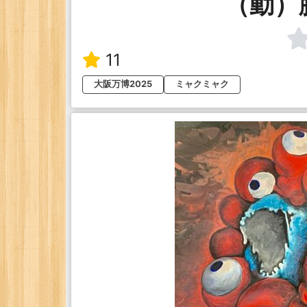
（動）
11
大阪万博2025
ミャクミャク