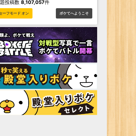
お題投稿数
8,107,057
件
セーフモード オン
ボケてへようこそ