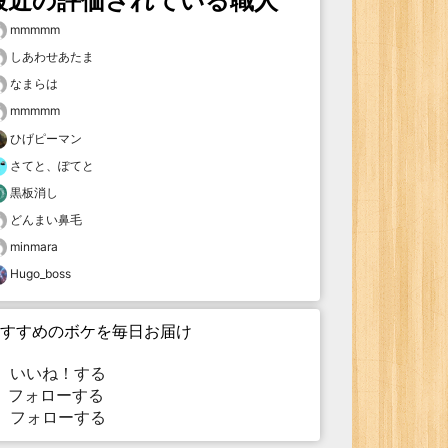
最近の評価されている職人
mmmmm
しあわせあたま
なまらは
mmmmm
ひげピーマン
さてと、ぽてと
黒板消し
どんまい鼻毛
minmara
Hugo_boss
すすめのボケを毎日お届け
いいね！する
フォローする
フォローする