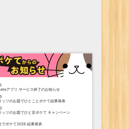
5
oketeアプリ サービス終了のお知らせ
15
リッツのお題でひとことボケて結果発表
10
リッツのお題でひと言ボケて キャンペーン
9
支でボケて2026 結果発表