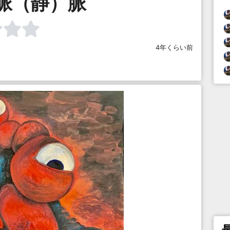
脈（静）脈
4年くらい前