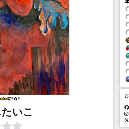
お
幸
幸
んたいこ