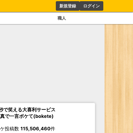
新規登録
ログイン
職人
秒で笑える大喜利サービス
真で一言ボケて(bokete)
ボケ投稿数
115,506,460
件