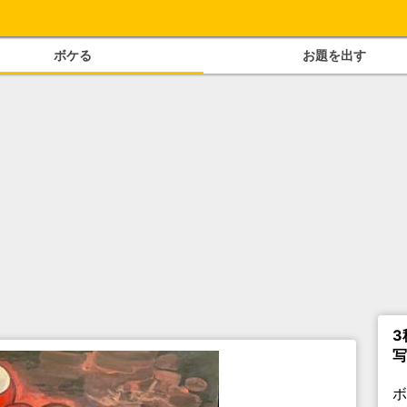
ボケる
お題を出す
3
写