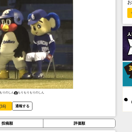
もりのしん
もりもりもりのしん
(
16
)
通報する
投稿順
評価順