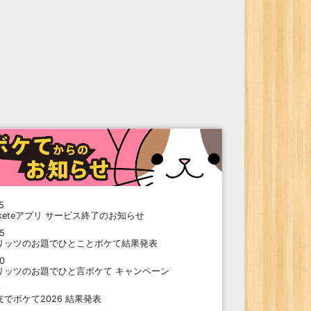
5
oketeアプリ サービス終了のお知らせ
15
リッツのお題でひとことボケて結果発表
10
リッツのお題でひと言ボケて キャンペーン
9
支でボケて2026 結果発表