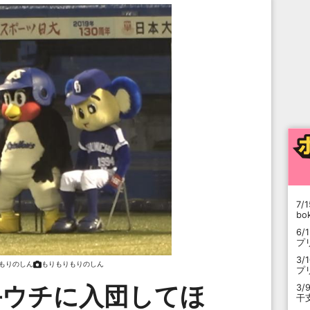
7/1
b
6/
プ
3/
もりのしん
もりもりもりのしん
プ
手ウチに入団してほ
3/
干