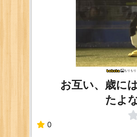
もりもり
お互い、歳に
たよ
0