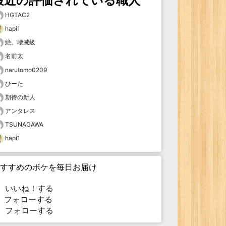
最近の評価されている職人
HGTAC2
hapi1
絶。壊滅級
名前太
narutomo0209
ひーた
期待の新人
アンタレス
TSUNAGAWA
hapi1
すすめのボケを毎日お届け
いいね！する
フォローする
フォローする