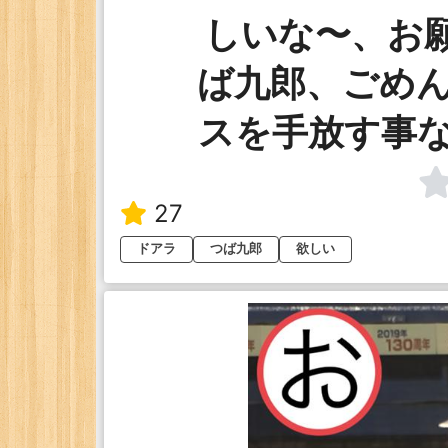
しいな〜、お
ば九郎、ごめ
スを手放す事
27
ドアラ
つば九郎
欲しい