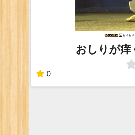
もりもり
おしりが痒
0