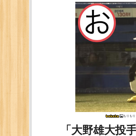
もりもり
「大野雄大投