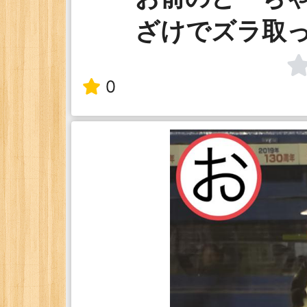
ざけでズラ取
0