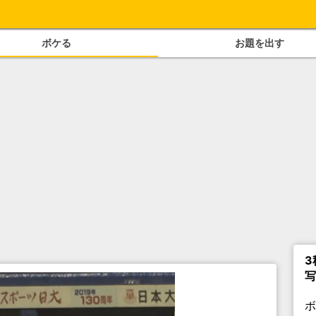
ボケる
お題を出す
3
写