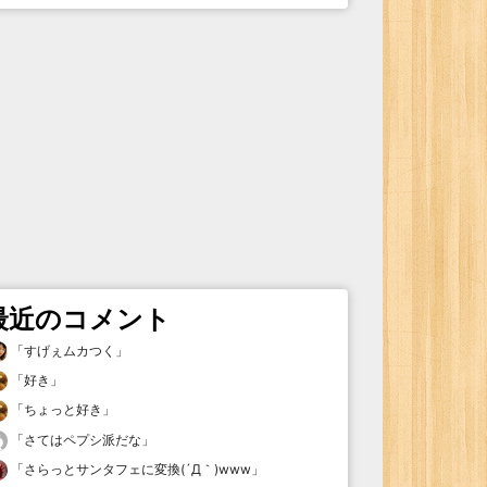
最近のコメント
「
すげぇムカつく
」
「
好き
」
「
ちょっと好き
」
「
さてはペプシ派だな
」
「
さらっとサンタフェに変換(´Д｀)www
」