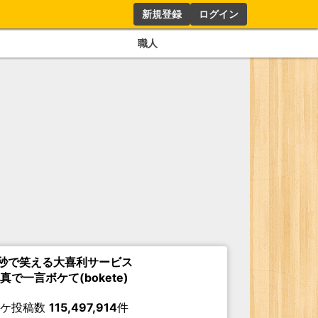
新規登録
ログイン
職人
秒で笑える大喜利サービス
真で一言ボケて(bokete)
ボケ投稿数
115,497,914
件