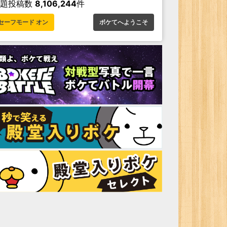
お題投稿数
8,106,244
件
セーフモード オン
ボケてへようこそ