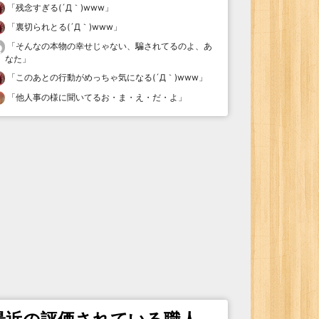
「
残念すぎる(´Д｀)www
」
「
裏切られとる(´Д｀)www
」
「
そんなの本物の幸せじゃない、騙されてるのよ、あ
なた
」
「
このあとの行動がめっちゃ気になる(´Д｀)www
」
「
他人事の様に聞いてるお・ま・え・だ・よ
」