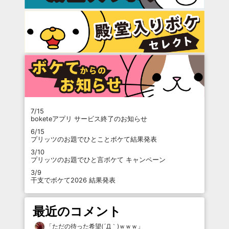
7/15
boketeアプリ サービス終了のお知らせ
6/15
プリッツのお題でひとことボケて結果発表
3/10
プリッツのお題でひと言ボケて キャンペーン
3/9
干支でボケて2026 結果発表
最近のコメント
「
ただの待った希望(´Д｀)ｗｗｗ
」