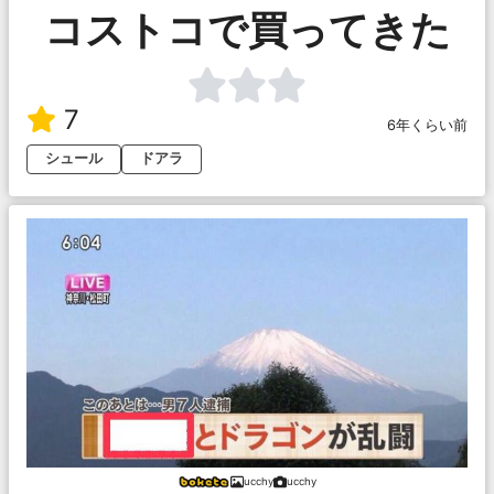
コストコで買ってきた
7
6年くらい前
シュール
ドアラ
ucchy
ucchy