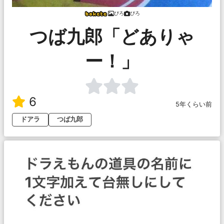
ぴろ
ぴろ
つば九郎「どありゃ
ー！」
6
5年くらい前
ドアラ
つば九郎