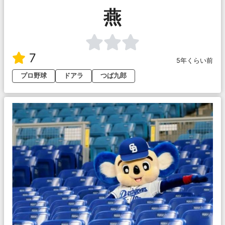
燕
7
5年くらい前
プロ野球
ドアラ
つば九郎