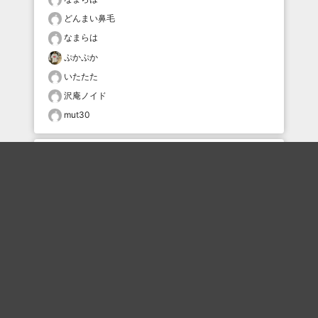
どんまい鼻毛
なまらは
ぷかぷか
いたたた
沢庵ノイド
mut30
おすすめのボケを毎日お届け
いいね！する
フォローする
フォローする
Topに戻る