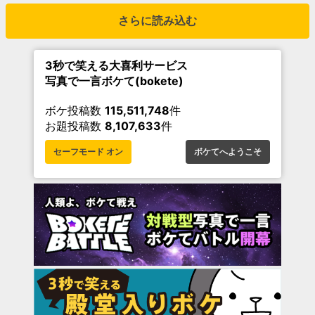
さらに読み込む
3秒で笑える大喜利サービス
写真で一言ボケて(bokete)
ボケ投稿数
115,511,748
件
お題投稿数
8,107,633
件
セーフモード オン
ボケてへようこそ