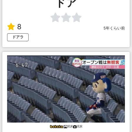
ドア
8
5年くらい前
ドアラ
泥炭
泥炭