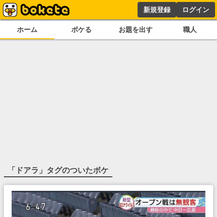
新規登録
ログイン
ホーム
ボケる
お題を出す
職人
「
ドアラ
」タグのついたボケ