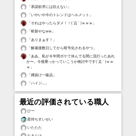
「
承認欲求には抗えない
」
「
いやいや今のトレンドはヘルメット
」
「
それはやったらダメ！！(´Д｀)ｗｗｗ
」
「
斬新やなww
」
「
ありまぁす！
」
「
解雇後数日してから暗号化されるやつ
」
「
ああ、私が８年間ボケて休んでる間に流行ったあれ
か〜。今後乗っかっていこうか検討中です(´Д｀)ｗｗ
ｗ
」
「
縄抜け一級品
」
「
ハイジ…
」
最近の評価されている職人
ひー
星待ちすいせい
いたたた
なまらは