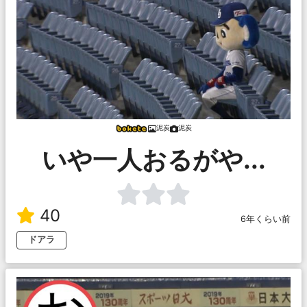
泥炭
泥炭
いや一人おるがや...
40
6年くらい前
ドアラ