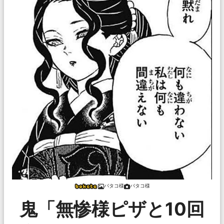
バタコ様
バタコ様
鬼「無惨様ピザと10回