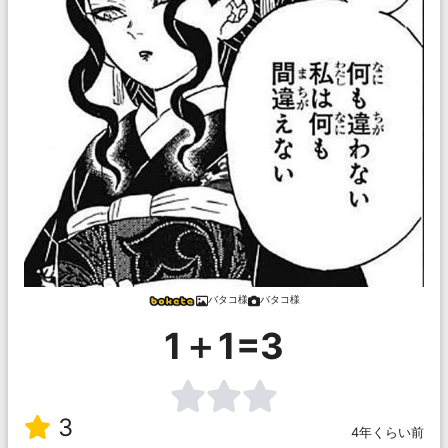
バタコ様
バタコ様
1＋1=3
3
4年くらい前