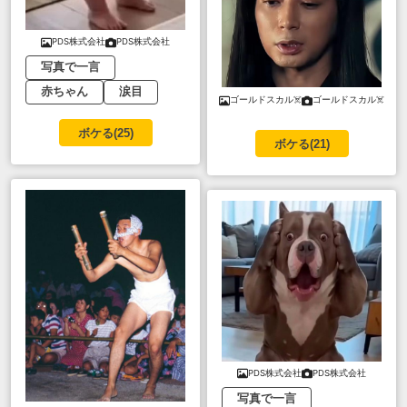
PDS株式会社
PDS株式会社
写真で一言
赤ちゃん
涙目
ゴールドスカル☠️
ゴールドスカル☠️
ボケる(
25
)
ボケる(
21
)
PDS株式会社
PDS株式会社
写真で一言