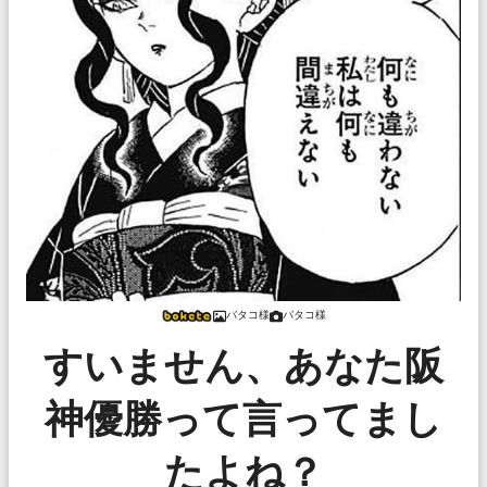
バタコ様
バタコ様
すいません、あなた阪
神優勝って言ってまし
たよね？