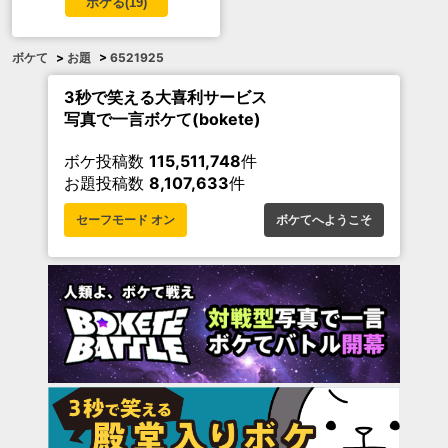
ボケる(
19
)
ボケて
>
お題
>
6521925
3秒で笑える大喜利サービス
写真で一言ボケて(bokete)
ボケ投稿数
115,511,748
件
お題投稿数
8,107,633
件
セーフモード オン
ボケてへようこそ