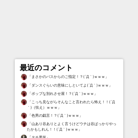
最近のコメント
「
まさかのバスからのご指定！？(´Д｀)ｗｗｗ
」
「
ダンスぐらいの意味にしといてよ(´Д｀)ｗｗｗ
」
「
ポップな別れさせ屋！？(´Д｀)ｗｗｗ
」
「
こっち見ながらそんなこと言われたら怖え！！(´Д
｀)（怯え）ｗｗｗ
」
「
色男の戯言！？(´Д｀)ｗｗｗ
」
「
山あり谷ありとよく言うけどウチは谷ばっかりやっ
たかもしれん！！(´Д｀)ｗｗｗ
」
「
タチ悪笑
」