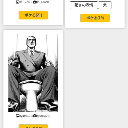
斬（ZAN）
斬（ZAN）
驚きの表情
犬
ボケる(
21
)
ボケる(
19
)
ayumi3218
ayumi3218