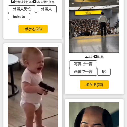
Med_6644sxx
Med_6644sxx
外国人男性
外国人
bokete
ボケる(
26
)
2_3k
2_3k
写真で一言
画像で一言
駅
ボケる(
23
)