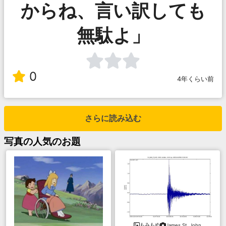
からね、言い訳しても
無駄よ」
0
4年くらい前
さらに読み込む
写真
の人気のお題
もみもめ
James St. John