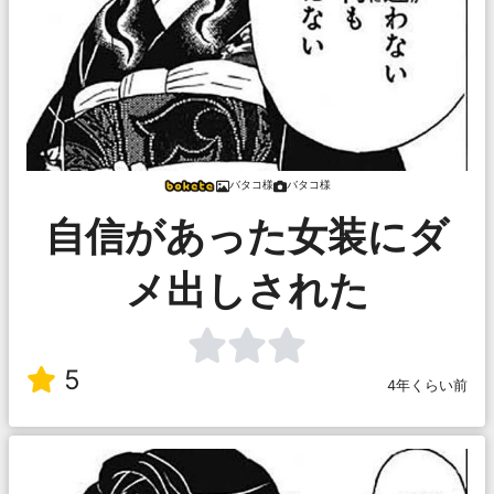
バタコ様
バタコ様
自信があった女装にダ
メ出しされた
5
4年くらい前