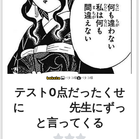
バタコ様
バタコ様
テスト0点だったくせ
に 先生にずっ
と言ってくる