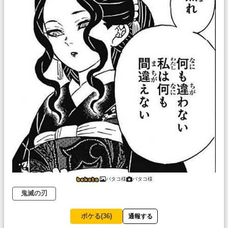
バタコ様
バタコ様
鬼滅の刃
ボケる(
36
)
通報する