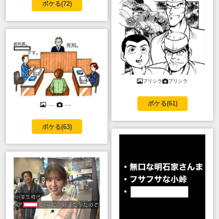
ボケる(
72
)
プリシラ
プリシラ
ボケる(
61
)
....。
....。
ボケる(
63
)