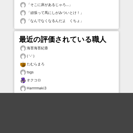
「
そこに床があるじゃろ…
」
「
頑張って馬にしがみついとけ！
」
「
なんでなくなるんだよ くちょ
」
最近の評価されている職人
海苔海苔紀香
( '-' )
たむらまろ
tsgs
オクコロ
Harrrrmaki3
なまらは
タムケン2
じょにぃ
sngd2