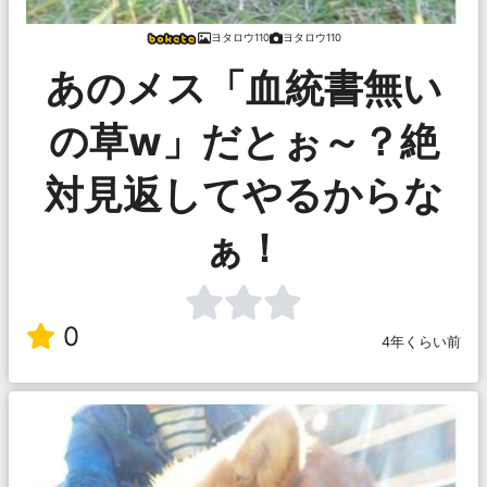
ヨタロウ110
ヨタロウ110
あのメス「血統書無い
の草w」だとぉ～？絶
対見返してやるからな
ぁ！
0
4年くらい前