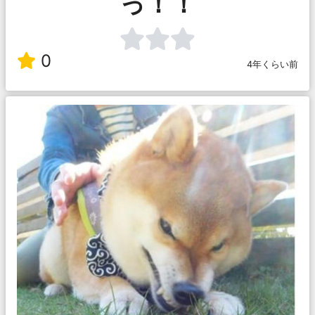
っ！！
0
4年くらい前