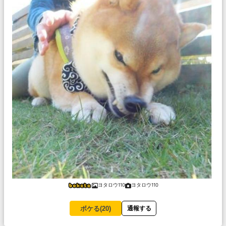
ヨタロウ110
ヨタロウ110
ボケる(
20
)
通報する