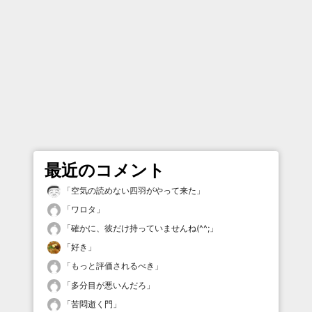
最近のコメント
「
空気の読めない四羽がやって来た
」
「
ワロタ
」
「
確かに、彼だけ持っていませんね(^^;
」
「
好き
」
「
もっと評価されるべき
」
「
多分目が悪いんだろ
」
「
苦悶逝く門
」