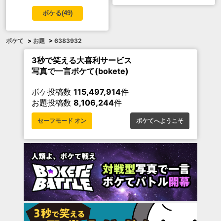
ボケる(
49
)
ボケて
>
お題
>
6383932
3秒で笑える大喜利サービス
写真で一言ボケて(bokete)
ボケ投稿数
115,497,914
件
お題投稿数
8,106,244
件
セーフモード オン
ボケてへようこそ