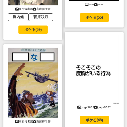
マー
マー
高所得者層
高所得者層
堀内健
菅原咲月
ボケる(
55
)
ボケる(
59
)
guga9652
guga9652
ボケる(
48
)
高所得者層
高所得者層