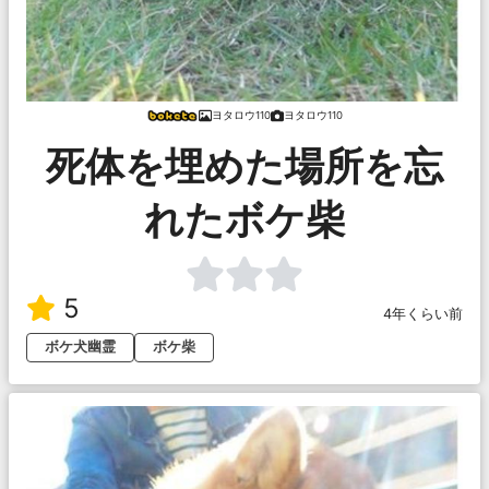
ヨタロウ110
ヨタロウ110
死体を埋めた場所を忘
れたボケ柴
5
4年くらい前
ボケ犬幽霊
ボケ柴