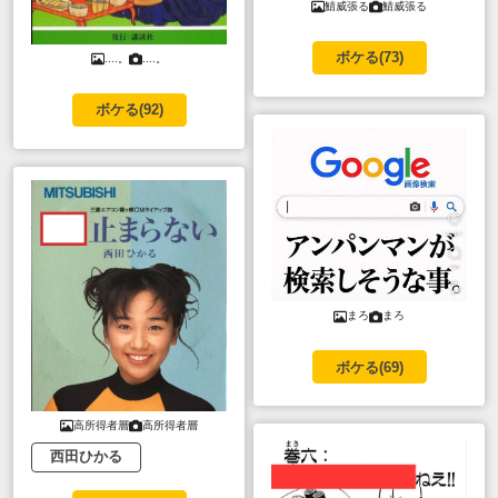
鯖威張る
鯖威張る
ボケる(
73
)
....。
....。
ボケる(
92
)
まろ
まろ
ボケる(
69
)
高所得者層
高所得者層
西田ひかる